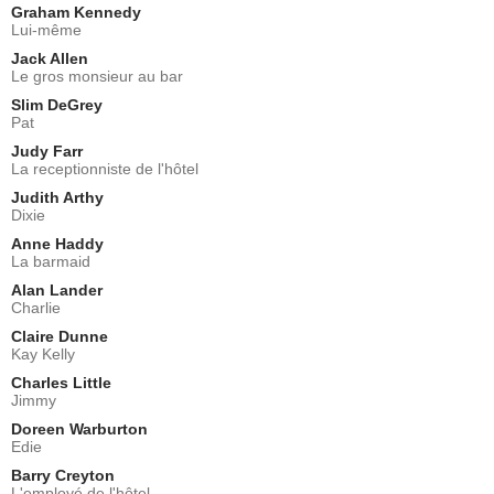
Graham Kennedy
Lui-même
Jack Allen
Le gros monsieur au bar
Slim DeGrey
Pat
Judy Farr
La receptionniste de l'hôtel
Judith Arthy
Dixie
Anne Haddy
La barmaid
Alan Lander
Charlie
Claire Dunne
Kay Kelly
Charles Little
Jimmy
Doreen Warburton
Edie
Barry Creyton
L'employé de l'hôtel