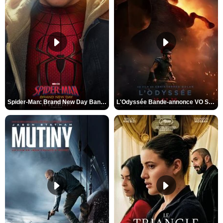
Spider-Man: Brand New Day Bande-annonce VO STFR
L'Odyssée Bande-annonce VO STFR