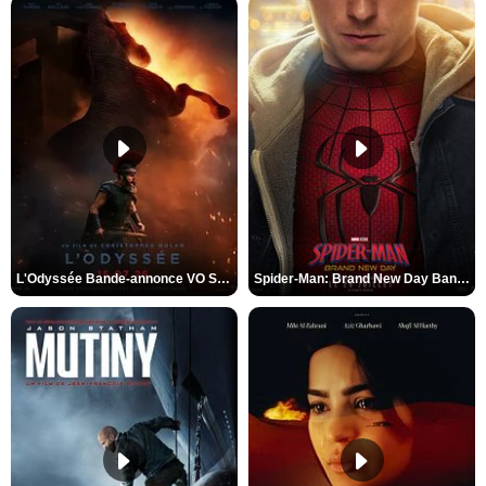
L'Odyssée Bande-annonce VO STFR
Spider-Man: Brand New Day Bande-annonce VO STFR