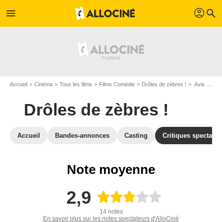
profil
menu
search
Accueil
Cinéma
Tous les films
Films Comédie
Drôles de zèbres !
Avis sur Drôles de zèbres !
Drôles de zèbres !
Accueil
Bandes-annonces
Casting
Critiques spectateu
Note moyenne
2,9
14 notes
En savoir plus sur les notes spectateurs d'AlloCiné