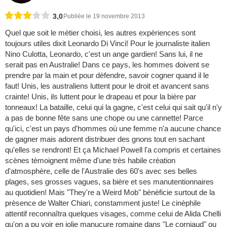
3,0
Publiée le 19 novembre 2013
Quel que soit le mètier choisi, les autres expèriences sont
toujours utiles dixit Leonardo Di Vinci! Pour le journaliste italien
Nino Culotta, Leonardo, c'est un ange gardien! Sans lui, il ne
serait pas en Australie! Dans ce pays, les hommes doivent se
prendre par la main et pour dèfendre, savoir cogner quand il le
faut! Unis, les australiens luttent pour le droit et avancent sans
crainte! Unis, ils luttent pour le drapeau et pour la bière par
tonneaux! La bataille, celui qui la gagne, c'est celui qui sait qu'il n'y
a pas de bonne fête sans une chope ou une cannette! Parce
qu'ici, c'est un pays d'hommes où une femme n'a aucune chance
de gagner mais adorent distribuer des gnons tout en sachant
qu'elles se rendront! Et ça Michael Powell l'a compris et certaines
scènes tèmoignent même d'une très habile crèation
d'atmosphère, celle de l'Australie des 60's avec ses belles
plages, ses grosses vagues, sa bière et ses manutentionnaires
au quotidien! Mais "They're a Weird Mob" bènèficie surtout de la
prèsence de Walter Chiari, constamment juste! Le cinèphile
attentif reconnaîtra quelques visages, comme celui de Alida Chelli
qu'on a pu voir en jolie manucure romaine dans "Le corniaud" ou