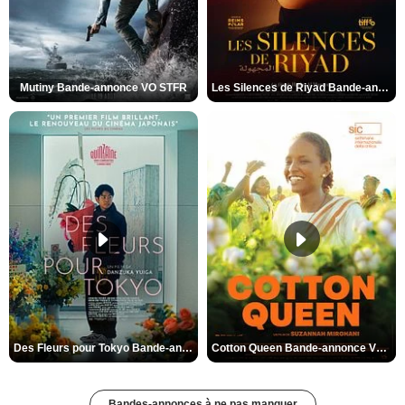
Mutiny Bande-annonce VO STFR
Les Silences de Riyad Bande-annonce VO STFR
Des Fleurs pour Tokyo Bande-annonce VO STFR
Cotton Queen Bande-annonce VO STFR
Bandes-annonces à ne pas manquer