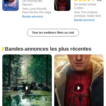
De Phuong Mai
Nguyen
De Destin Daniel
Cretton
Avec Lyna Khoudri,
Paul Kircher, Rio Vega
Avec Tom Holland,
Zendaya, Sadie Sink
Bande-annonce
Bande-annonce
Tous les meilleurs films au ciné
Bandes-annonces les plus récentes