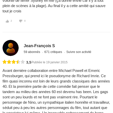
volonté de filmer Sydney en été (ça donne envie car il y a tout
plein de scènes à la plage). Au final il y a cette amitié qui sauve
tout je crois
2
0
Jean-François S
59 abonnés
671 critiques
Suivre son activité
3,5
Publiée le 19 janvier 2015
Avant dernière collaboration entre Michael Powell et Emeric
Pressburger, qui prend ici le pseudonyme de Richard Imrie. Ce
film quasi inconnu est loin de leurs grands classiques des années
40. Et la première partie de cette comédie fait penser que le
tandem au milieu des années 60 est devenu has been. Les gags
sont un peu lourds et ne font pas vraiment rire. Pourtant le
personnage de Nino, un sympathique italien honnête et travailleur,
séduit peu à peu les autres personnages du film, tout autant que
le spectateur lui-même. Un incroyable redressement de barre