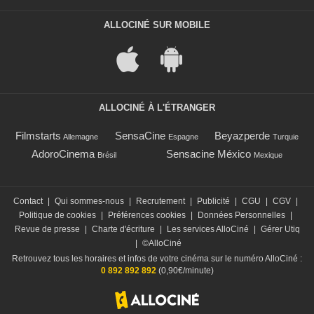
ALLOCINÉ SUR MOBILE
ALLOCINÉ À L'ÉTRANGER
Filmstarts
SensaCine
Beyazperde
Allemagne
Espagne
Turquie
AdoroCinema
Sensacine México
Brésil
Mexique
Contact
|
Qui sommes-nous
|
Recrutement
|
Publicité
|
CGU
|
CGV
|
Politique de cookies
|
Préférences cookies
|
Données Personnelles
|
Revue de presse
|
Charte d'écriture
|
Les services AlloCiné
|
Gérer Utiq
|
©AlloCiné
Retrouvez tous les horaires et infos de votre cinéma sur le numéro AlloCiné :
0 892 892 892
(0,90€/minute)