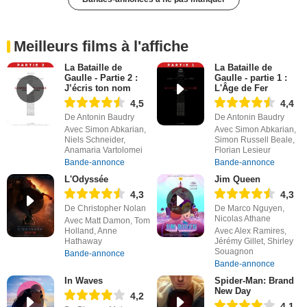
Meilleurs films à l'affiche
La Bataille de
La Bataille de
Gaulle - Partie 2 :
Gaulle - partie 1 :
J’écris ton nom
L'Âge de Fer
4,5
4,4
De Antonin Baudry
De Antonin Baudry
Avec Simon Abkarian,
Avec Simon Abkarian,
Niels Schneider,
Simon Russell Beale,
Anamaria Vartolomei
Florian Lesieur
Bande-annonce
Bande-annonce
L'Odyssée
Jim Queen
4,3
4,3
De Christopher Nolan
De Marco Nguyen,
Nicolas Athane
Avec Matt Damon, Tom
Holland, Anne
Avec Alex Ramires,
Hathaway
Jérémy Gillet, Shirley
Souagnon
Bande-annonce
Bande-annonce
In Waves
Spider-Man: Brand
New Day
4,2
4,1