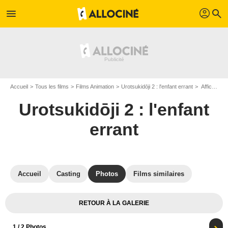
profil
menu
search
Accueil
Tous les films
Films Animation
Urotsukidōji 2 : l'enfant errant
Affiche du film Urotsukidōji 2 : l'enfant errant - Photo 1
Urotsukidōji 2 : l'enfant
errant
Accueil
Casting
Photos
Films similaires
RETOUR À LA GALERIE
1
/ 2 Photos