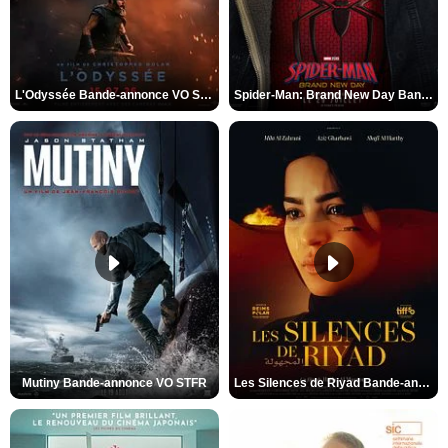
L'Odyssée Bande-annonce VO STFR
Spider-Man: Brand New Day Bande-annonce VO STFR
Mutiny Bande-annonce VO STFR
Les Silences de Riyad Bande-annonce VO STFR