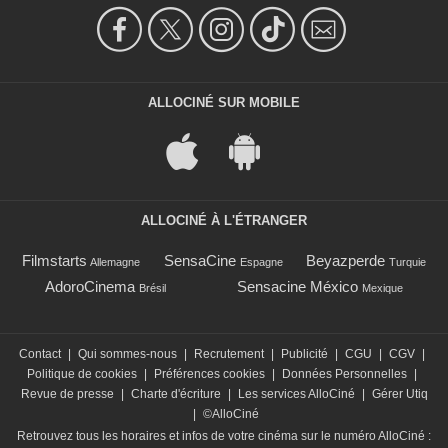
ALLOCINÉ SUR MOBILE
ALLOCINÉ À L'ÉTRANGER
Filmstarts
SensaCine
Beyazperde
Allemagne
Espagne
Turquie
AdoroCinema
Sensacine México
Brésil
Mexique
Contact
|
Qui sommes-nous
|
Recrutement
|
Publicité
|
CGU
|
CGV
|
Politique de cookies
|
Préférences cookies
|
Données Personnelles
|
Revue de presse
|
Charte d'écriture
|
Les services AlloCiné
|
Gérer Utiq
|
©AlloCiné
Retrouvez tous les horaires et infos de votre cinéma sur le numéro AlloCiné :