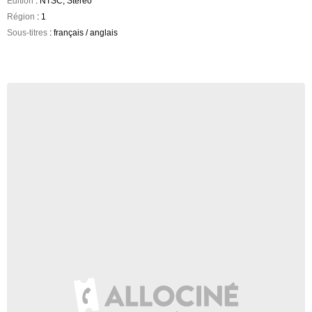
Edition
: NTSC, Stereo
Région
: 1
Sous-titres
: français / anglais