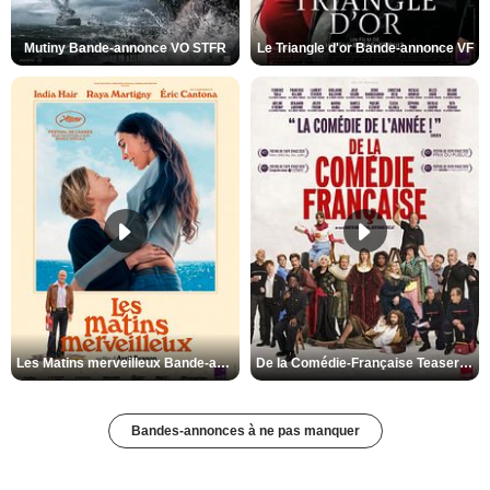
Mutiny Bande-annonce VO STFR
Le Triangle d'or Bande-annonce VF
Les Matins merveilleux Bande-annonce VF
De la Comédie-Française Teaser VF
Bandes-annonces à ne pas manquer