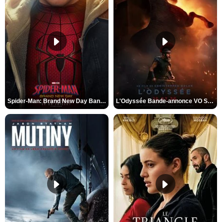
Spider-Man: Brand New Day Bande-annonce VO STFR
L'Odyssée Bande-annonce VO STFR