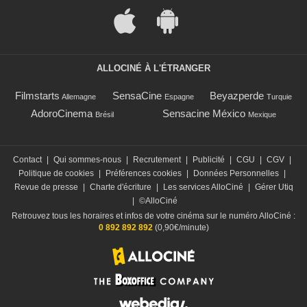
ALLOCINÉ À L'ÉTRANGER
Filmstarts
SensaCine
Beyazperde
Allemagne
Espagne
Turquie
AdoroCinema
Sensacine México
Brésil
Mexique
Contact
|
Qui sommes-nous
|
Recrutement
|
Publicité
|
CGU
|
CGV
|
Politique de cookies
|
Préférences cookies
|
Données Personnelles
|
Revue de presse
|
Charte d'écriture
|
Les services AlloCiné
|
Gérer Utiq
|
©AlloCiné
Retrouvez tous les horaires et infos de votre cinéma sur le numéro AlloCiné :
0 892 892 892
(0,90€/minute)