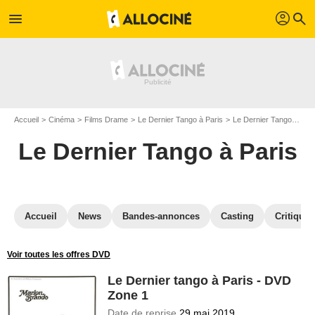
profil
menu
search
Accueil
Cinéma
Films Drame
Le Dernier Tango à Paris
Le Dernier Tango à Paris en DVD
Le Dernier Tango à Paris
Accueil
News
Bandes-annonces
Casting
Critiques
Voir toutes les offres DVD
Le Dernier tango à Paris - DVD
Zone 1
Date de reprise
29 mai 2019