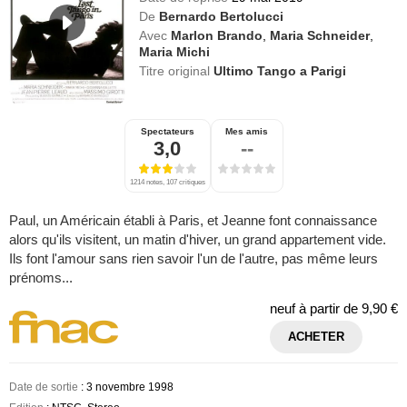
De
Bernardo Bertolucci
Avec
Marlon Brando
,
Maria Schneider
,
Maria Michi
Titre original
Ultimo Tango a Parigi
Spectateurs
Mes amis
3,0
--
1214 notes, 107 critiques
Paul, un Américain établi à Paris, et Jeanne font connaissance
alors qu'ils visitent, un matin d'hiver, un grand appartement vide.
Ils font l'amour sans rien savoir l'un de l'autre, pas même leurs
prénoms...
neuf à partir de
9,90 €
ACHETER
Date de sortie
: 3 novembre 1998