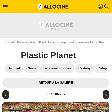
profil
menu
search
Accueil
Documentaires
Plastic Planet
Images du documentaire Plastic Planet
Ph
Plastic Planet
Accueil
News
Bandes-annonces
Casting
Critiques
RETOUR À LA GALERIE
4
/ 15 Photos