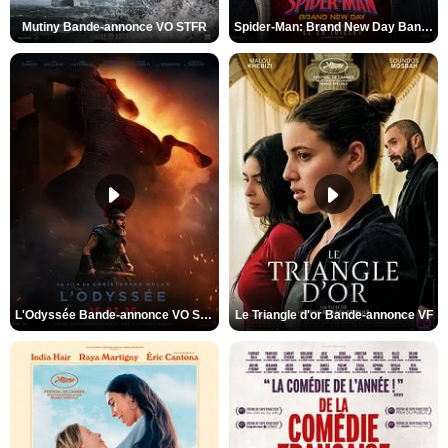
Mutiny Bande-annonce VO STFR
Spider-Man: Brand New Day Bande-annonce VO STFR
L'Odyssée Bande-annonce VO STFR
Le Triangle d'or Bande-annonce VF