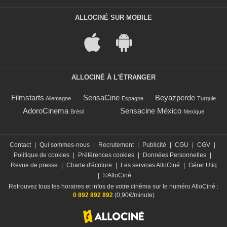
ALLOCINÉ SUR MOBILE
ALLOCINÉ À L'ÉTRANGER
Filmstarts
SensaCine
Beyazperde
Allemagne
Espagne
Turquie
AdoroCinema
Sensacine México
Brésil
Mexique
Contact
|
Qui sommes-nous
|
Recrutement
|
Publicité
|
CGU
|
CGV
|
Politique de cookies
|
Préférences cookies
|
Données Personnelles
|
Revue de presse
|
Charte d'écriture
|
Les services AlloCiné
|
Gérer Utiq
|
©AlloCiné
Retrouvez tous les horaires et infos de votre cinéma sur le numéro AlloCiné :
0 892 892 892
(0,90€/minute)