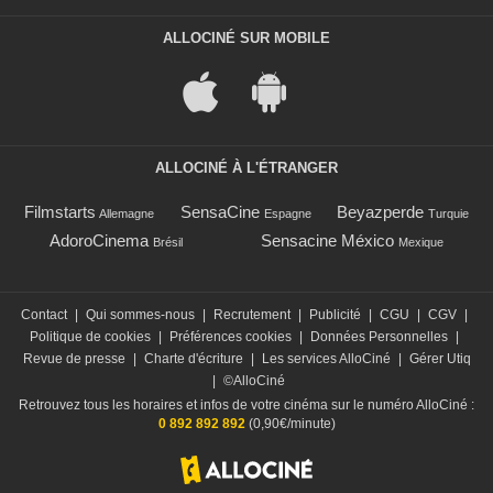
ALLOCINÉ SUR MOBILE
ALLOCINÉ À L'ÉTRANGER
Filmstarts
SensaCine
Beyazperde
Allemagne
Espagne
Turquie
AdoroCinema
Sensacine México
Brésil
Mexique
Contact
|
Qui sommes-nous
|
Recrutement
|
Publicité
|
CGU
|
CGV
|
Politique de cookies
|
Préférences cookies
|
Données Personnelles
|
Revue de presse
|
Charte d'écriture
|
Les services AlloCiné
|
Gérer Utiq
|
©AlloCiné
Retrouvez tous les horaires et infos de votre cinéma sur le numéro AlloCiné :
0 892 892 892
(0,90€/minute)