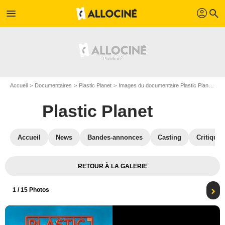
profil
menu
search
Accueil
Documentaires
Plastic Planet
Images du documentaire Plastic Planet
Af
Plastic Planet
Accueil
News
Bandes-annonces
Casting
Critiques
RETOUR À LA GALERIE
1
/ 15 Photos