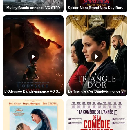
Mutiny Bande-annonce VO STFR
Spider-Man: Brand New Day Bande-annonce VO STFR
L'Odyssée Bande-annonce VO STFR
Le Triangle d'or Bande-annonce VF