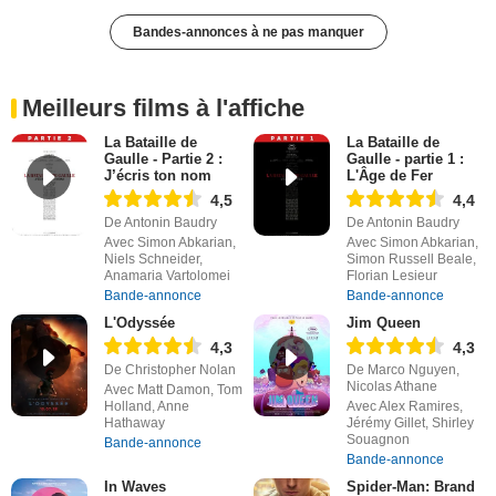
Bandes-annonces à ne pas manquer
Meilleurs films à l'affiche
La Bataille de
La Bataille de
Gaulle - Partie 2 :
Gaulle - partie 1 :
J’écris ton nom
L'Âge de Fer
4,5
4,4
De Antonin Baudry
De Antonin Baudry
Avec Simon Abkarian,
Avec Simon Abkarian,
Niels Schneider,
Simon Russell Beale,
Anamaria Vartolomei
Florian Lesieur
Bande-annonce
Bande-annonce
L'Odyssée
Jim Queen
4,3
4,3
De Christopher Nolan
De Marco Nguyen,
Nicolas Athane
Avec Matt Damon, Tom
Holland, Anne
Avec Alex Ramires,
Hathaway
Jérémy Gillet, Shirley
Souagnon
Bande-annonce
Bande-annonce
In Waves
Spider-Man: Brand