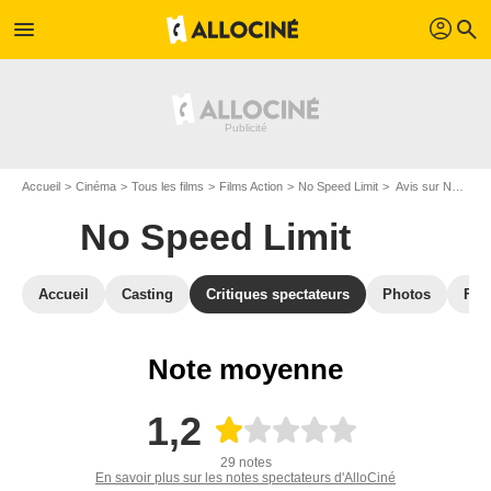
profil
menu
search
Accueil
Cinéma
Tous les films
Films Action
No Speed Limit
Avis sur No Speed Limit
No Speed Limit
Accueil
Casting
Critiques spectateurs
Photos
Film
Note moyenne
1,2
29 notes
En savoir plus sur les notes spectateurs d'AlloCiné