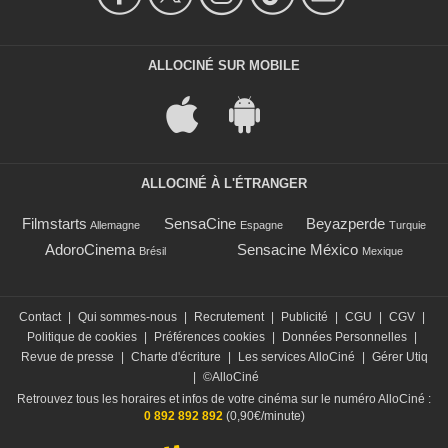
ALLOCINÉ SUR MOBILE
ALLOCINÉ À L'ÉTRANGER
Filmstarts
SensaCine
Beyazperde
Allemagne
Espagne
Turquie
AdoroCinema
Sensacine México
Brésil
Mexique
Contact
|
Qui sommes-nous
|
Recrutement
|
Publicité
|
CGU
|
CGV
|
Politique de cookies
|
Préférences cookies
|
Données Personnelles
|
Revue de presse
|
Charte d'écriture
|
Les services AlloCiné
|
Gérer Utiq
|
©AlloCiné
Retrouvez tous les horaires et infos de votre cinéma sur le numéro AlloCiné :
0 892 892 892
(0,90€/minute)