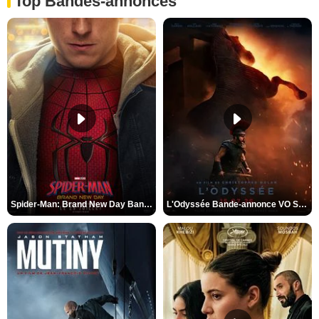
Top Bandes-annonces
Spider-Man: Brand New Day Bande-annonce VO STFR
L'Odyssée Bande-annonce VO STFR