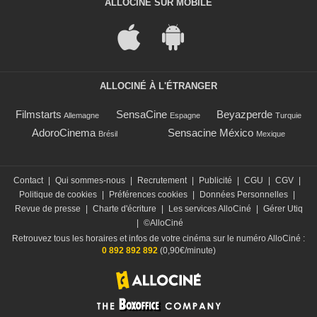
ALLOCINÉ SUR MOBILE
ALLOCINÉ À L'ÉTRANGER
Filmstarts
SensaCine
Beyazperde
Allemagne
Espagne
Turquie
AdoroCinema
Sensacine México
Brésil
Mexique
Contact
|
Qui sommes-nous
|
Recrutement
|
Publicité
|
CGU
|
CGV
|
Politique de cookies
|
Préférences cookies
|
Données Personnelles
|
Revue de presse
|
Charte d'écriture
|
Les services AlloCiné
|
Gérer Utiq
|
©AlloCiné
Retrouvez tous les horaires et infos de votre cinéma sur le numéro AlloCiné :
0 892 892 892
(0,90€/minute)