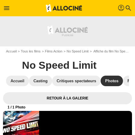
profil
menu
search
Accueil
Tous les films
Films Action
No Speed Limit
Affiche du film No Speed Limit - Photo 1
No Speed Limit
Accueil
Casting
Critiques spectateurs
Photos
Film
RETOUR À LA GALERIE
1
/ 1 Photo