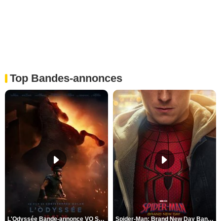
Top Bandes-annonces
L'Odyssée Bande-annonce VO STFR
Spider-Man: Brand New Day Bande-annonce VO STFR