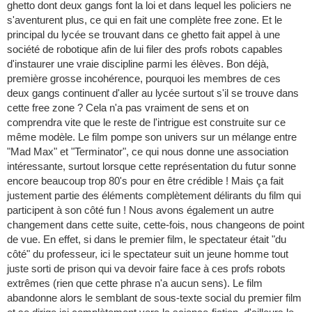
ghetto dont deux gangs font la loi et dans lequel les policiers ne
s'aventurent plus, ce qui en fait une complète free zone. Et le
principal du lycée se trouvant dans ce ghetto fait appel à une
société de robotique afin de lui filer des profs robots capables
d'instaurer une vraie discipline parmi les élèves. Bon déjà,
première grosse incohérence, pourquoi les membres de ces
deux gangs continuent d'aller au lycée surtout s'il se trouve dans
cette free zone ? Cela n'a pas vraiment de sens et on
comprendra vite que le reste de l'intrigue est construite sur ce
même modèle. Le film pompe son univers sur un mélange entre
"Mad Max" et "Terminator", ce qui nous donne une association
intéressante, surtout lorsque cette représentation du futur sonne
encore beaucoup trop 80's pour en être crédible ! Mais ça fait
justement partie des éléments complètement délirants du film qui
participent à son côté fun ! Nous avons également un autre
changement dans cette suite, cette-fois, nous changeons de point
de vue. En effet, si dans le premier film, le spectateur était "du
côté" du professeur, ici le spectateur suit un jeune homme tout
juste sorti de prison qui va devoir faire face à ces profs robots
extrêmes (rien que cette phrase n'a aucun sens). Le film
abandonne alors le semblant de sous-texte social du premier film