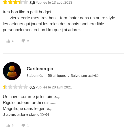
3,5
Publiée le 13 août 2013
tres bon film a petit budget ........
..... vieux certe mes tres bon... terminator dans un autre style......
les acteurs qui jouent les roles des robots sont credible .....
personnelement cet un film que j ai adorer.
1
0
Garitosergio
3 abonnés
56 critiques
Suivre son activité
0,5
Publiée le 20 avril 2021
Un navet comme je les aime..,..
Rigolo, acteurs archi nuls......
Magnifique dans le genre.,.
J avais adoré class 1984
0
1