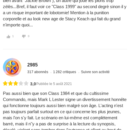
bien avant "Jackie Brown"), un autre qui joue les pions trop
zèlès...Bref, il faut voir ce "Class 1999" au second degrè sinon il y
a un risque important de lobotomie! Mention à la punition
corporelle et au look new age de Stacy Keach qui fait du grand
n'importe quoi...
1
0
2985
317 abonnés
1 282 critiques
Suivre son activité
3,0
Publiée le 5 août 2021
Pas aussi bien que son Class 1984 et que du cultissime
Commando, mais Mark L Lester signe un divertissement honnête
qui fonctionne toujours aussi bien malgré son âge. L'acting n'est
pas toujours parfait surtout en ce qui concerne les plus jeunes,
mais l'on s'y fait. Le scénario en lui-même est complètement
barré, mais il n"y a pas de surprise à la lecture du synopsis,
décalé, violent sans tomber dans l'outrance et allant au bout de