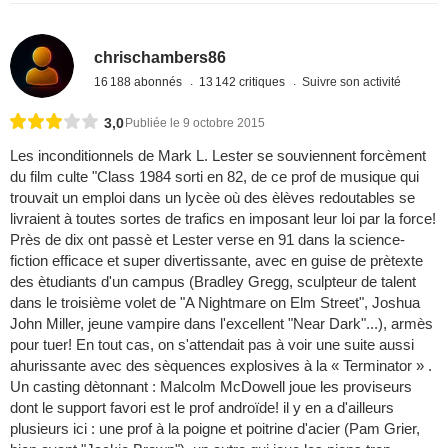
chrischambers86
16 188 abonnés
13 142 critiques
Suivre son activité
3,0
Publiée le 9 octobre 2015
Les inconditionnels de Mark L. Lester se souviennent forcèment
du film culte "Class 1984 sorti en 82, de ce prof de musique qui
trouvait un emploi dans un lycèe où des èlèves redoutables se
livraient à toutes sortes de trafics en imposant leur loi par la force!
Près de dix ont passè et Lester verse en 91 dans la science-
fiction efficace et super divertissante, avec en guise de prètexte
des ètudiants d'un campus (Bradley Gregg, sculpteur de talent
dans le troisième volet de "A Nightmare on Elm Street", Joshua
John Miller, jeune vampire dans l'excellent "Near Dark"...), armès
pour tuer! En tout cas, on s'attendait pas à voir une suite aussi
ahurissante avec des sèquences explosives à la « Terminator » .
Un casting dètonnant : Malcolm McDowell joue les proviseurs
dont le support favori est le prof androïde! il y en a d'ailleurs
plusieurs ici : une prof à la poigne et poitrine d'acier (Pam Grier,