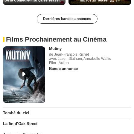
De la Comédie-Française Teaser (3) VF
Microstar Teaser (2) VF
Dernières bandes annonces
Films Prochainement au Cinéma
Mutiny
de Jean-François Richet
avec Jason Statham, Annabelle Wallis
Film - Action
Bande-annonce
Tombé du ciel
La fin d’Oak Street