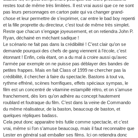
restes tout de même très limitées. Il est vrai aussi que ce ne sont
pas leurs personnages en carton pate qui va changer grand-
chose et leur permettre de s’exprimer, car entre le bad boy repenti
et la fille proprette du directeur, c’est tout de même très simplet.
Reste que chacun s’engage joyeusement, et on retiendra John P.
Ryan, déchainé en méchant sadique !
Le scénario ne fait pas dans la crédibilité ! C’est clair qu’on se
demande pourquoi des chefs de gang viennent à l’école, c’est
étonnant ! Enfin, cela étant, on a du mal à croire aussi qu’avec
l’armée par exemple on ne puisse pas déblayer des bandes de
petites frappes. Mais en fait Class of 1999 ne chercher pas la
crédibilité, il chercher à faire du spectacle. Bastons à tout va,
rythme effréné, scènes horrifiques, effets spéciaux sympas, le
film est un concentré de vitamine estampillé rétro, et on s’amuse
franchement, dès lors qu’on adhère au concept hautement
roublard et foutraque du film. C’est dans la veine de Commando
du même réalisateur, de la baston, beaucoup de baston, et
quelques répliques badass.
Cela peut donc apparaitre très futile comme spectacle, et c’est
vrai, même si l’on s’amuse beaucoup, mais il faut reconnaitre que
Lester en général sait emballer ses films. Ici on retiendra donc