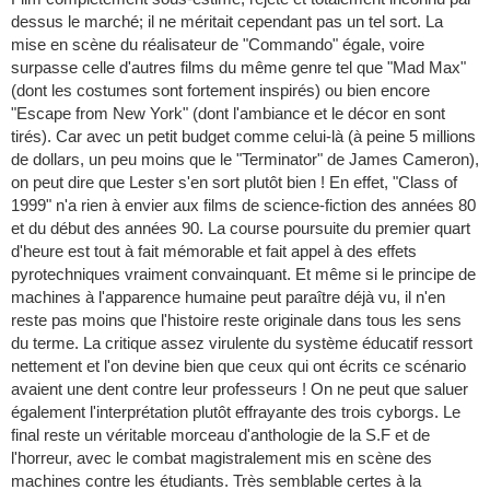
dessus le marché; il ne méritait cependant pas un tel sort. La
mise en scène du réalisateur de "Commando" égale, voire
surpasse celle d'autres films du même genre tel que "Mad Max"
(dont les costumes sont fortement inspirés) ou bien encore
"Escape from New York" (dont l'ambiance et le décor en sont
tirés). Car avec un petit budget comme celui-là (à peine 5 millions
de dollars, un peu moins que le "Terminator" de James Cameron),
on peut dire que Lester s'en sort plutôt bien ! En effet, "Class of
1999" n'a rien à envier aux films de science-fiction des années 80
et du début des années 90. La course poursuite du premier quart
d'heure est tout à fait mémorable et fait appel à des effets
pyrotechniques vraiment convainquant. Et même si le principe de
machines à l'apparence humaine peut paraître déjà vu, il n'en
reste pas moins que l'histoire reste originale dans tous les sens
du terme. La critique assez virulente du système éducatif ressort
nettement et l'on devine bien que ceux qui ont écrits ce scénario
avaient une dent contre leur professeurs ! On ne peut que saluer
également l'interprétation plutôt effrayante des trois cyborgs. Le
final reste un véritable morceau d'anthologie de la S.F et de
l'horreur, avec le combat magistralement mis en scène des
machines contre les étudiants. Très semblable certes à la