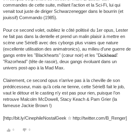
commandes de cette suite, mêlant l’action et la Sci-Fi, lui qui
venait tout juste de diriger Schwarzenegger dans le bourrin (et
jouissif) Commando (1985).
Pour ce second volet, oubliez le côté politisé du 1er opus, Lester
ne fait pas dans la dentelle et prend un malin plaisir à mettre en
scène une SérieB avec des cyborgs plus vraies que nature
(excellente utilisation des animatronics), au milieu d’une guerre de
gangs entre les "Blackhearts" (cœur noir) et les "D̶i̶c̶k̶h̶e̶a̶d̶"
"Razorhead" (tête de rasoir), deux gangs évoluant dans un
univers post-apo à la Mad Max.
Clairement, ce second opus n’arrive pas à la cheville de son
prédécesseur, mais qu’à cela ne tienne, cette SérieB fait le job,
vaut le détour et le casting n’y est pas pour rien, puisque l’on
retrouve Malcolm McDowell, Stacy Keach & Pam Grier (la
fameuse Jackie Brown !)
[http://bit.ly/CinephileNostalGeek ☆ http://twitter.com/B_Renger]
0
0