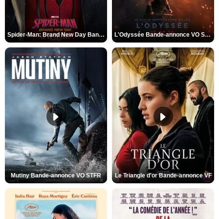
Spider-Man: Brand New Day Bande-annonce VO STFR
L'Odyssée Bande-annonce VO STFR
Mutiny Bande-annonce VO STFR
Le Triangle d'or Bande-annonce VF