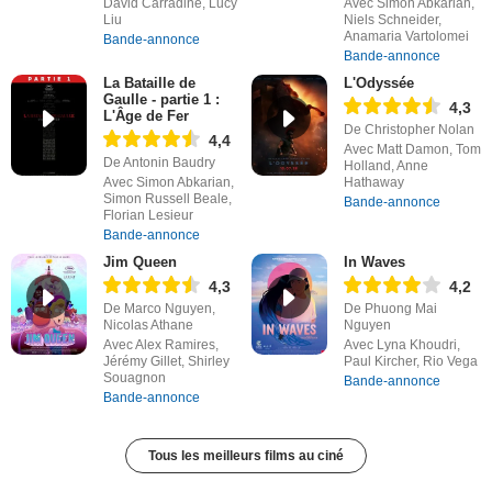
David Carradine, Lucy
Avec Simon Abkarian,
Liu
Niels Schneider,
Anamaria Vartolomei
Bande-annonce
Bande-annonce
La Bataille de
L'Odyssée
Gaulle - partie 1 :
4,3
L'Âge de Fer
De Christopher Nolan
4,4
Avec Matt Damon, Tom
De Antonin Baudry
Holland, Anne
Avec Simon Abkarian,
Hathaway
Simon Russell Beale,
Bande-annonce
Florian Lesieur
Bande-annonce
Jim Queen
In Waves
4,3
4,2
De Marco Nguyen,
De Phuong Mai
Nicolas Athane
Nguyen
Avec Alex Ramires,
Avec Lyna Khoudri,
Jérémy Gillet, Shirley
Paul Kircher, Rio Vega
Souagnon
Bande-annonce
Bande-annonce
Tous les meilleurs films au ciné