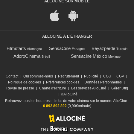
ALLOCINÉ SUR MOBILE
ALLOCINÉ À L'ÉTRANGER
Filmstarts
SensaCine
Beyazperde
Allemagne
Espagne
Turquie
AdoroCinema
Sensacine México
Brésil
Mexique
Contact
|
Qui sommes-nous
|
Recrutement
|
Publicité
|
CGU
|
CGV
|
Politique de cookies
|
Préférences cookies
|
Données Personnelles
|
Revue de presse
|
Charte d'écriture
|
Les services AlloCiné
|
Gérer Utiq
|
©AlloCiné
Retrouvez tous les horaires et infos de votre cinéma sur le numéro AlloCiné :
0 892 892 892
(0,90€/minute)