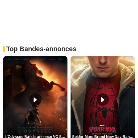
Top Bandes-annonces
L'Odyssée Bande-annonce VO STFR
Spider-Man: Brand New Day Bande-annonce VO STFR