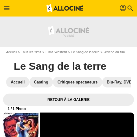
profil
menu
search
Accueil
Tous les films
Films Western
Le Sang de la terre
Affiche du film Le Sang de la terre - Photo 1
Le Sang de la terre
Accueil
Casting
Critiques spectateurs
Blu-Ray, DVD
RETOUR À LA GALERIE
1
/ 1 Photo