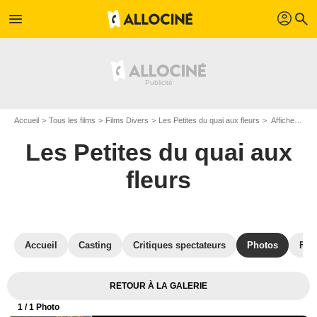
profil
menu
search
Accueil
Tous les films
Films Divers
Les Petites du quai aux fleurs
Affiche du film Les Petites du quai aux fleurs - Photo 1
Les Petites du quai aux
fleurs
Accueil
Casting
Critiques spectateurs
Photos
Film
RETOUR À LA GALERIE
1
/ 1 Photo