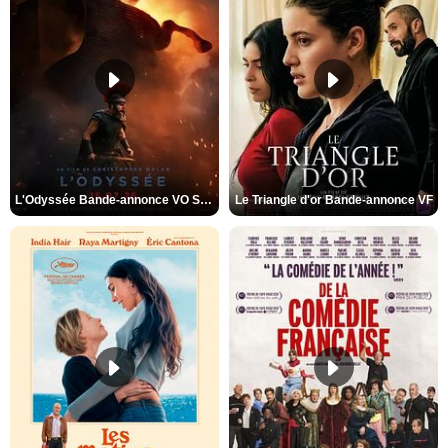
L'Odyssée Bande-annonce VO STFR
Le Triangle d'or Bande-annonce VF