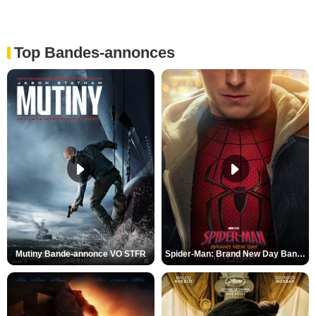
Top Bandes-annonces
Mutiny Bande-annonce VO STFR
Spider-Man: Brand New Day Bande-annonce VO STFR