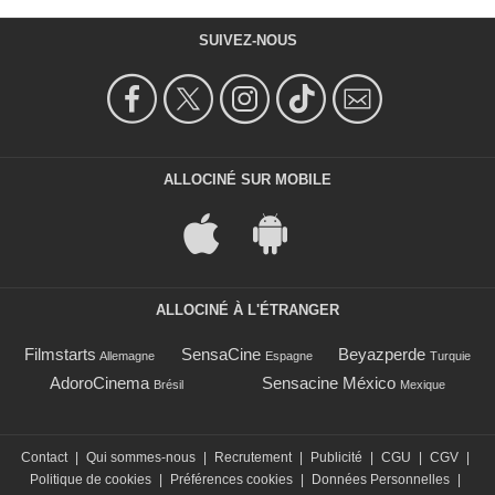
SUIVEZ-NOUS
ALLOCINÉ SUR MOBILE
ALLOCINÉ À L'ÉTRANGER
Filmstarts
SensaCine
Beyazperde
Allemagne
Espagne
Turquie
AdoroCinema
Sensacine México
Brésil
Mexique
Contact
|
Qui sommes-nous
|
Recrutement
|
Publicité
|
CGU
|
CGV
|
Politique de cookies
|
Préférences cookies
|
Données Personnelles
|