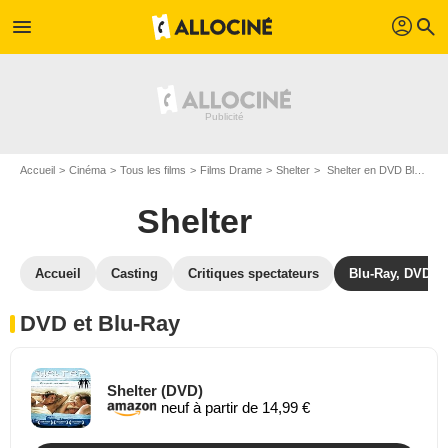
profil
menu
search
Accueil
Cinéma
Tous les films
Films Drame
Shelter
Shelter en DVD Blu Ray
Shelter
Accueil
Casting
Critiques spectateurs
Blu-Ray, DVD
DVD et Blu-Ray
Shelter (DVD)
neuf à partir de 14,99 €