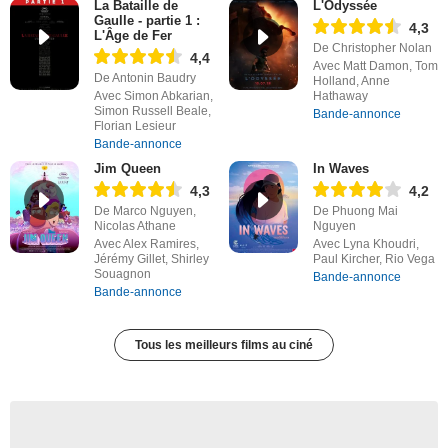
La Bataille de
L'Odyssée
Gaulle - partie 1 :
4,3
L'Âge de Fer
De Christopher Nolan
4,4
Avec Matt Damon, Tom
De Antonin Baudry
Holland, Anne
Avec Simon Abkarian,
Hathaway
Simon Russell Beale,
Bande-annonce
Florian Lesieur
Bande-annonce
Jim Queen
In Waves
4,3
4,2
De Marco Nguyen,
De Phuong Mai
Nicolas Athane
Nguyen
Avec Alex Ramires,
Avec Lyna Khoudri,
Jérémy Gillet, Shirley
Paul Kircher, Rio Vega
Souagnon
Bande-annonce
Bande-annonce
Tous les meilleurs films au ciné