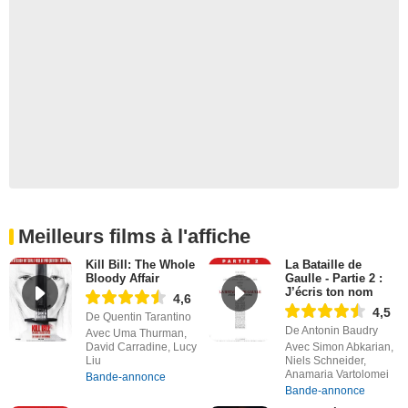
Meilleurs films à l'affiche
Kill Bill: The Whole
La Bataille de
Bloody Affair
Gaulle - Partie 2 :
J’écris ton nom
4,6
4,5
De Quentin Tarantino
De Antonin Baudry
Avec Uma Thurman,
David Carradine, Lucy
Avec Simon Abkarian,
Liu
Niels Schneider,
Anamaria Vartolomei
Bande-annonce
Bande-annonce