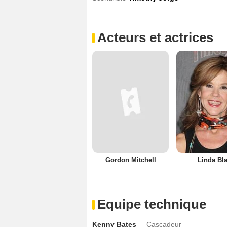
Acteurs et actrices
Gordon Mitchell
Linda Bla
Equipe technique
Kenny Bates
Cascadeur