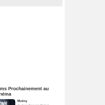
lms Prochainement au
néma
Mutiny