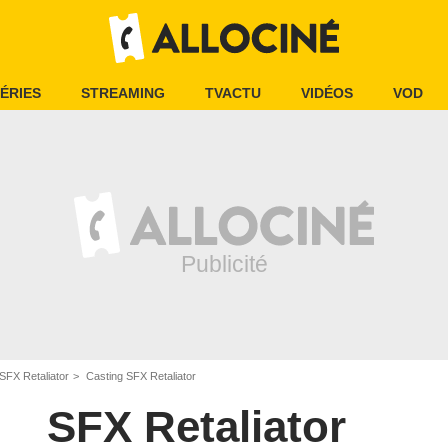
ÉRIES
STREAMING
TVACTU
VIDÉOS
VOD
SFX Retaliator
Casting SFX Retaliator
SFX Retaliator