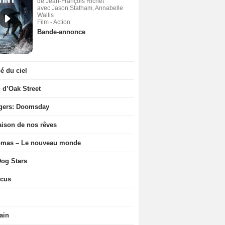
de Jean-François Richet
avec Jason Statham, Annabelle
Wallis
Film - Action
Bande-annonce
 du ciel
n d’Oak Street
gers: Doomsday
ison de nos rêves
ômas – Le nouveau monde
og Stars
icus
ain