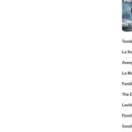
Tombé
La fi
Aven
La Ma
Fant
The D
Levit
Fjord
Soud