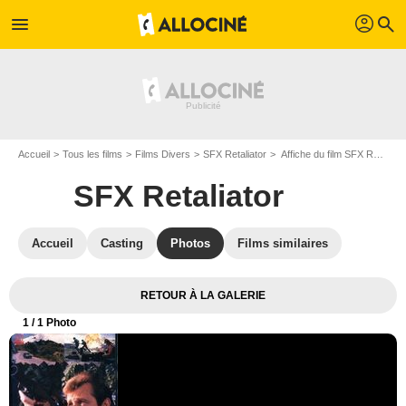
profil
menu
search
Accueil
Tous les films
Films Divers
SFX Retaliator
Affiche du film SFX Retaliator - Photo 1
SFX Retaliator
Accueil
Casting
Photos
Films similaires
RETOUR À LA GALERIE
1
/ 1 Photo