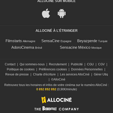
ALLOCINÉ SUR MOBILE
ALLOCINÉ À L'ÉTRANGER
Filmstarts
SensaCine
Beyazperde
Allemagne
Espagne
Turquie
AdoroCinema
Sensacine México
Brésil
Mexique
Contact
|
Qui sommes-nous
|
Recrutement
|
Publicité
|
CGU
|
CGV
|
Politique de cookies
|
Préférences cookies
|
Données Personnelles
|
Revue de presse
|
Charte d'écriture
|
Les services AlloCiné
|
Gérer Utiq
|
©AlloCiné
Retrouvez tous les horaires et infos de votre cinéma sur le numéro AlloCiné :
0 892 892 892
(0,90€/minute)