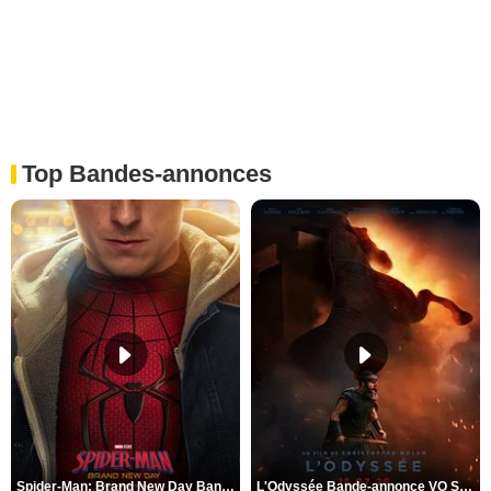
Top Bandes-annonces
Spider-Man: Brand New Day Bande-annonce VO STFR
L'Odyssée Bande-annonce VO STFR