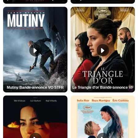
Mutiny Bande-annonce VO STFR
Le Triangle d'or Bande-annonce VF