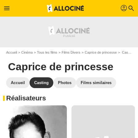
profil
menu
search
Accueil
Cinéma
Tous les films
Films Divers
Caprice de princesse
Casting Caprice de princesse
Caprice de princesse
Accueil
Casting
Photos
Films similaires
Réalisateurs