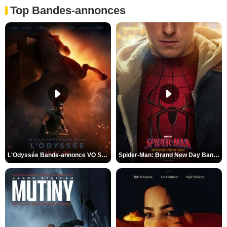
Top Bandes-annonces
L'Odyssée Bande-annonce VO STFR
Spider-Man: Brand New Day Bande-annonce VO STFR