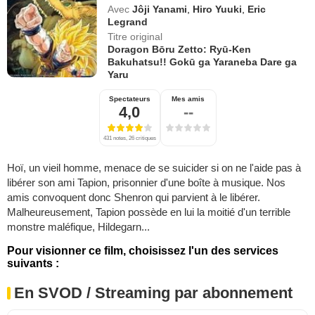
Avec
Jôji Yanami
,
Hiro Yuuki
,
Eric
Legrand
Titre original
Doragon Bōru Zetto: Ryū-Ken
Bakuhatsu!! Gokū ga Yaraneba Dare ga
Yaru
Spectateurs
Mes amis
4,0
--
431 notes, 26 critiques
Hoï, un vieil homme, menace de se suicider si on ne l'aide pas à
libérer son ami Tapion, prisonnier d'une boîte à musique. Nos
amis convoquent donc Shenron qui parvient à le libérer.
Malheureusement, Tapion possède en lui la moitié d'un terrible
monstre maléfique, Hildegarn...
Pour visionner ce film, choisissez l'un des services
suivants :
En SVOD / Streaming par abonnement