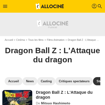
profil
menu
search
Accueil
Cinéma
Tous les films
Films Animation
Dragon Ball Z : L'Attaque du dragon
Dragon Ball Z : L'Attaque
du dragon
Accueil
News
Casting
Critiques spectateurs
Strea
Dragon Ball Z : L'Attaque du
dragon
De
Mitsuo Hashimoto