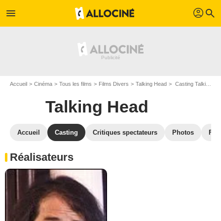
profil
menu
search
Accueil
Cinéma
Tous les films
Films Divers
Talking Head
Casting Talking Head
Talking Head
Accueil
Casting
Critiques spectateurs
Photos
Film
Réalisateurs