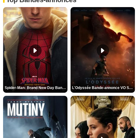
Spider-Man: Brand New Day Bande-annonce VO STFR
L'Odyssée Bande-annonce VO STFR