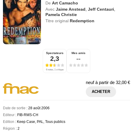
De
Art Camacho
Avec
Jaime Anstead
,
Jeff Centauri
,
Pamela Christie
Titre original
Redemption
Spectateurs
Mes amis
2,3
--
6 notes, 1 critique
neuf à partir de
32,00 €
ACHETER
Date de sortie
: 28 août 2006
Editeur
: FIB-RMS-CH
Edition
: Keep Case, PAL, Tous publics
Région
: 2