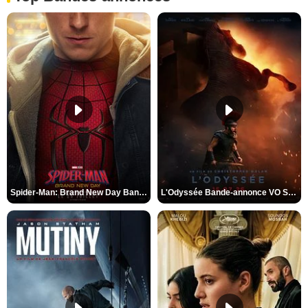
Spider-Man: Brand New Day Bande-annonce VO STFR
L'Odyssée Bande-annonce VO STFR