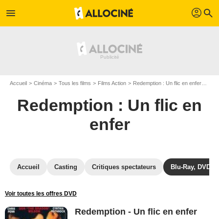
profil
menu
search
Accueil
Cinéma
Tous les films
Films Action
Redemption : Un flic en enfer
Rede
Redemption : Un flic en
enfer
Accueil
Casting
Critiques spectateurs
Blu-Ray, DVD
Voir toutes les offres DVD
Redemption - Un flic en enfer