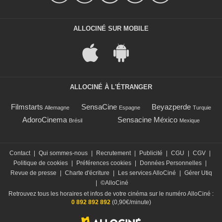
ALLOCINÉ SUR MOBILE
ALLOCINÉ À L'ÉTRANGER
Filmstarts
SensaCine
Beyazperde
Allemagne
Espagne
Turquie
AdoroCinema
Sensacine México
Brésil
Mexique
Contact
|
Qui sommes-nous
|
Recrutement
|
Publicité
|
CGU
|
CGV
|
Politique de cookies
|
Préférences cookies
|
Données Personnelles
|
Revue de presse
|
Charte d'écriture
|
Les services AlloCiné
|
Gérer Utiq
|
©AlloCiné
Retrouvez tous les horaires et infos de votre cinéma sur le numéro AlloCiné :
0 892 892 892
(0,90€/minute)