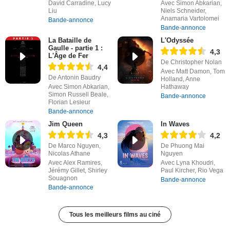
David Carradine, Lucy
Avec Simon Abkarian,
Liu
Niels Schneider,
Anamaria Vartolomei
Bande-annonce
Bande-annonce
La Bataille de
L'Odyssée
Gaulle - partie 1 :
4,3
L'Âge de Fer
De Christopher Nolan
4,4
Avec Matt Damon, Tom
De Antonin Baudry
Holland, Anne
Avec Simon Abkarian,
Hathaway
Simon Russell Beale,
Bande-annonce
Florian Lesieur
Bande-annonce
Jim Queen
In Waves
4,3
4,2
De Marco Nguyen,
De Phuong Mai
Nicolas Athane
Nguyen
Avec Alex Ramires,
Avec Lyna Khoudri,
Jérémy Gillet, Shirley
Paul Kircher, Rio Vega
Souagnon
Bande-annonce
Bande-annonce
Tous les meilleurs films au ciné