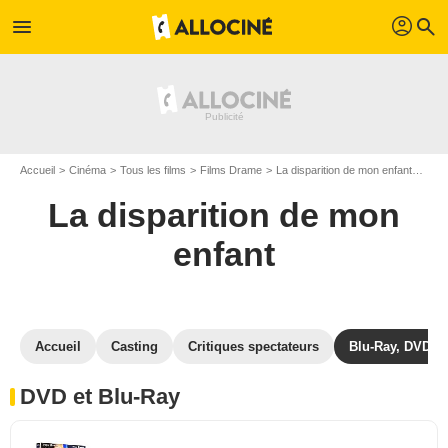
profil
menu
search
Accueil
Cinéma
Tous les films
Films Drame
La disparition de mon enfant
La d
La disparition de mon
enfant
Accueil
Casting
Critiques spectateurs
Blu-Ray, DVD
DVD et Blu-Ray