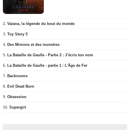
2.
Vaiana, la légende du bout du monde
3.
Toy Story 5
4.
Des Minions et des monstres
5.
La Bataille de Gaulle - Partie 2 : J’écris ton nom
6.
La Bataille de Gaulle - partie 1 : L'Âge de Fer
7.
Backrooms
8.
Evil Dead Burn
9.
Obsession
10.
Supergirl