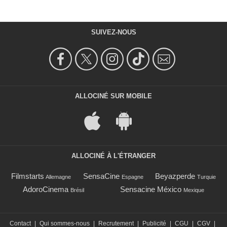
SUIVEZ-NOUS
ALLOCINÉ SUR MOBILE
ALLOCINÉ À L'ÉTRANGER
Filmstarts
SensaCine
Beyazperde
Allemagne
Espagne
Turquie
AdoroCinema
Sensacine México
Brésil
Mexique
Contact
|
Qui sommes-nous
|
Recrutement
|
Publicité
|
CGU
|
CGV
|