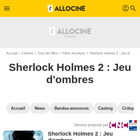
profil
menu
search
Accueil
Cinéma
Tous les films
Films Aventure
Sherlock Holmes 2 : Jeu d'ombres
Sherlock Holmes 2 : Jeu
d'ombres
Accueil
News
Bandes-annonces
Casting
Critiques
Service proposé par
Sherlock Holmes 2 : Jeu