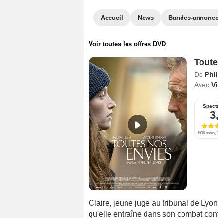
Accueil
News
Bandes-annonc
Voir toutes les offres DVD
Toute
De
Phil
Avec
V
Spect
3
1936 notes, 3
Claire, jeune juge au tribunal de Ly
qu'elle entraîne dans son combat con