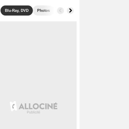
Blu-Ray, DVD
Photos
Secrets de tournage
Box Office