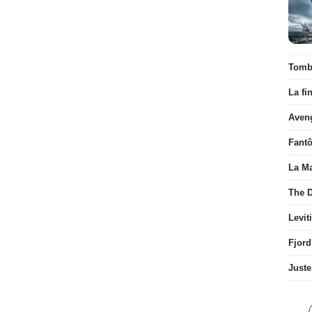
Tombé
La fi
Aven
Fant
La Ma
The D
Levit
Fjord
Juste