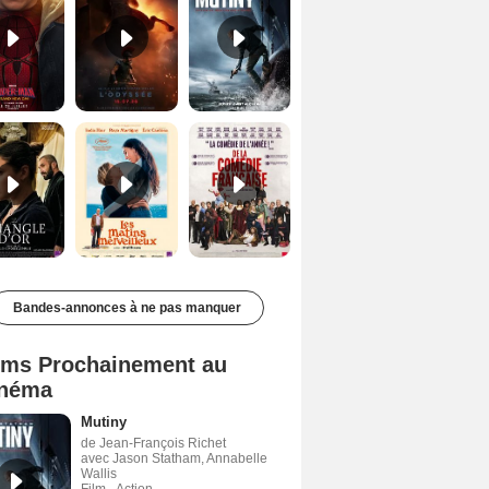
Le Triangle d'or Bande-annonce VF
Les Matins merveilleux Bande-annonce VF
De la Comédie-Française Teaser VF
Bandes-annonces à ne pas manquer
lms Prochainement au
néma
Mutiny
de Jean-François Richet
avec Jason Statham, Annabelle
Wallis