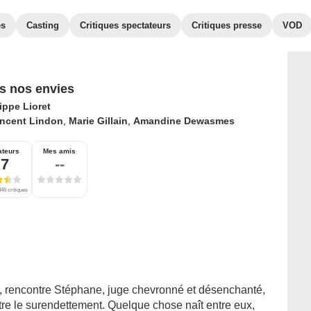
es
Casting
Critiques spectateurs
Critiques presse
VOD
s nos envies
ippe Lioret
incent Lindon
,
Marie Gillain
,
Amandine Dewasmes
ateurs
Mes amis
,7
--
46 critiques
on, rencontre Stéphane, juge chevronné et désenchanté,
tre le surendettement. Quelque chose naît entre eux,