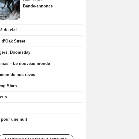
Film - Action
Bande-annonce
 du ciel
n d’Oak Street
gers: Doomsday
ômas – Le nouveau monde
ison de nos rêves
og Stars
icus
 pour une nuit