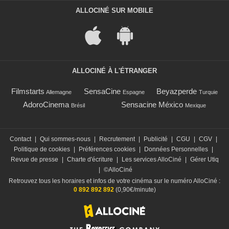
ALLOCINÉ SUR MOBILE
ALLOCINÉ À L'ÉTRANGER
Filmstarts
SensaCine
Beyazperde
Allemagne
Espagne
Turquie
AdoroCinema
Sensacine México
Brésil
Mexique
Contact
|
Qui sommes-nous
|
Recrutement
|
Publicité
|
CGU
|
CGV
|
Politique de cookies
|
Préférences cookies
|
Données Personnelles
|
Revue de presse
|
Charte d'écriture
|
Les services AlloCiné
|
Gérer Utiq
|
©AlloCiné
Retrouvez tous les horaires et infos de votre cinéma sur le numéro AlloCiné :
0 892 892 892
(0,90€/minute)