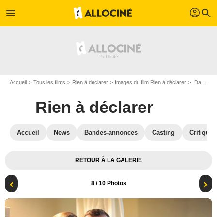
profil
menu
search
Accueil
Tous les films
Rien à déclarer
Images du film Rien à déclarer
Dany Boon & Julie Bernard
Rien à déclarer
Accueil
News
Bandes-annonces
Casting
Critiques
RETOUR À LA GALERIE
8
/ 10 Photos