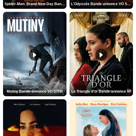
Spider-Man: Brand New Day Bande-annonce VO STFR
L'Odyssée Bande-annonce VO STFR
Mutiny Bande-annonce VO STFR
Le Triangle d'or Bande-annonce VF