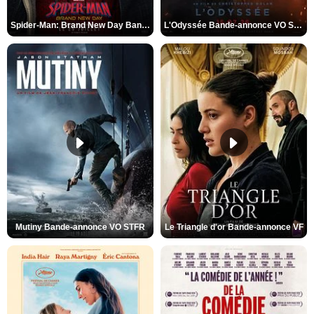
Spider-Man: Brand New Day Bande-annonce VO STFR
L'Odyssée Bande-annonce VO STFR
Mutiny Bande-annonce VO STFR
Le Triangle d'or Bande-annonce VF