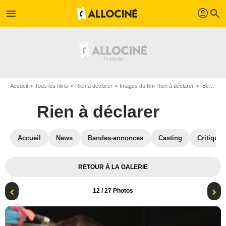
profil
menu
search
Accueil
Tous les films
Rien à déclarer
Images du film Rien à déclarer
Benoît Poelvoorde & Dany Boon
Rien à déclarer
Accueil
News
Bandes-annonces
Casting
Critiques
RETOUR À LA GALERIE
12
/ 27 Photos