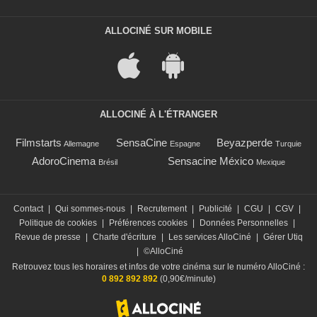
ALLOCINÉ SUR MOBILE
ALLOCINÉ À L'ÉTRANGER
Filmstarts
SensaCine
Beyazperde
Allemagne
Espagne
Turquie
AdoroCinema
Sensacine México
Brésil
Mexique
Contact
|
Qui sommes-nous
|
Recrutement
|
Publicité
|
CGU
|
CGV
|
Politique de cookies
|
Préférences cookies
|
Données Personnelles
|
Revue de presse
|
Charte d'écriture
|
Les services AlloCiné
|
Gérer Utiq
|
©AlloCiné
Retrouvez tous les horaires et infos de votre cinéma sur le numéro AlloCiné :
0 892 892 892
(0,90€/minute)