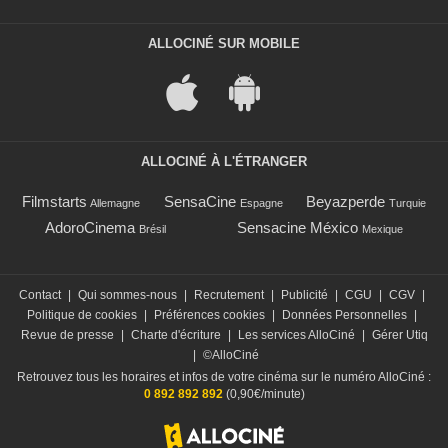
ALLOCINÉ SUR MOBILE
ALLOCINÉ À L'ÉTRANGER
Filmstarts
SensaCine
Beyazperde
Allemagne
Espagne
Turquie
AdoroCinema
Sensacine México
Brésil
Mexique
Contact
|
Qui sommes-nous
|
Recrutement
|
Publicité
|
CGU
|
CGV
|
Politique de cookies
|
Préférences cookies
|
Données Personnelles
|
Revue de presse
|
Charte d'écriture
|
Les services AlloCiné
|
Gérer Utiq
|
©AlloCiné
Retrouvez tous les horaires et infos de votre cinéma sur le numéro AlloCiné :
0 892 892 892
(0,90€/minute)