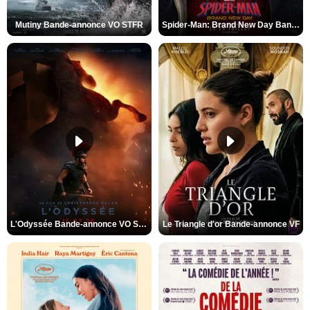
Mutiny Bande-annonce VO STFR
Spider-Man: Brand New Day Bande-annonce VO STFR
L'Odyssée Bande-annonce VO STFR
Le Triangle d'or Bande-annonce VF