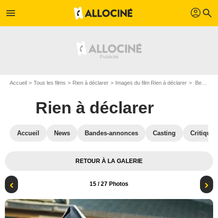
profil
menu
search
Accueil
Tous les films
Rien à déclarer
Images du film Rien à déclarer
Benoît Poelvoorde
Rien à déclarer
Accueil
News
Bandes-annonces
Casting
Critiques
RETOUR À LA GALERIE
15
/ 27 Photos