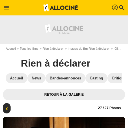
profil
menu
search
Accueil
Tous les films
Rien à déclarer
Images du film Rien à déclarer
Olivier Gourmet & Benoît Poelvoorde
Rien à déclarer
Accueil
News
Bandes-annonces
Casting
Critiques
RETOUR À LA GALERIE
27
/ 27 Photos