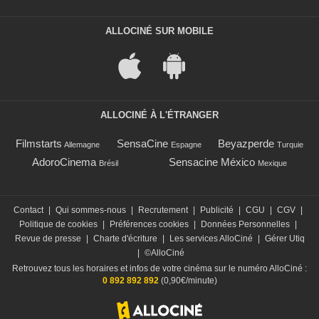
ALLOCINÉ SUR MOBILE
ALLOCINÉ À L'ÉTRANGER
Filmstarts
SensaCine
Beyazperde
Allemagne
Espagne
Turquie
AdoroCinema
Sensacine México
Brésil
Mexique
Contact
|
Qui sommes-nous
|
Recrutement
|
Publicité
|
CGU
|
CGV
|
Politique de cookies
|
Préférences cookies
|
Données Personnelles
|
Revue de presse
|
Charte d'écriture
|
Les services AlloCiné
|
Gérer Utiq
|
©AlloCiné
Retrouvez tous les horaires et infos de votre cinéma sur le numéro AlloCiné :
0 892 892 892
(0,90€/minute)