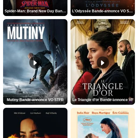
Spider-Man: Brand New Day Bande-annonce VO STFR
L'Odyssée Bande-annonce VO STFR
Mutiny Bande-annonce VO STFR
Le Triangle d'or Bande-annonce VF