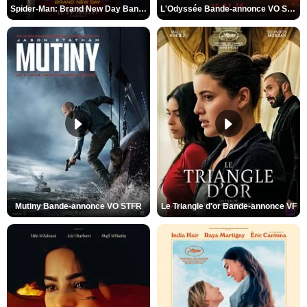
Spider-Man: Brand New Day Bande-annonce VO STFR
L'Odyssée Bande-annonce VO STFR
Mutiny Bande-annonce VO STFR
Le Triangle d'or Bande-annonce VF