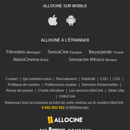
ALLOCINÉ SUR MOBILE
ALLOCINÉ À L'ÉTRANGER
Filmstarts
SensaCine
Beyazperde
Allemagne
Espagne
Turquie
AdoroCinema
Sensacine México
Brésil
Mexique
Contact
|
Qui sommes-nous
|
Recrutement
|
Publicité
|
CGU
|
CGV
|
Politique de cookies
|
Préférences cookies
|
Données Personnelles
|
Revue de presse
|
Charte d'écriture
|
Les services AlloCiné
|
Gérer Utiq
|
©AlloCiné
Retrouvez tous les horaires et infos de votre cinéma sur le numéro AlloCiné :
0 892 892 892
(0,90€/minute)