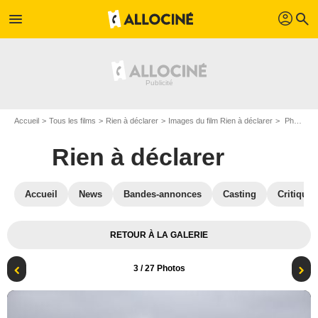
profil
menu
search
Accueil
Tous les films
Rien à déclarer
Images du film Rien à déclarer
Photo du film Rien à déclarer - Photo 3
Rien à déclarer
Accueil
News
Bandes-annonces
Casting
Critiques
RETOUR À LA GALERIE
3
/ 27 Photos