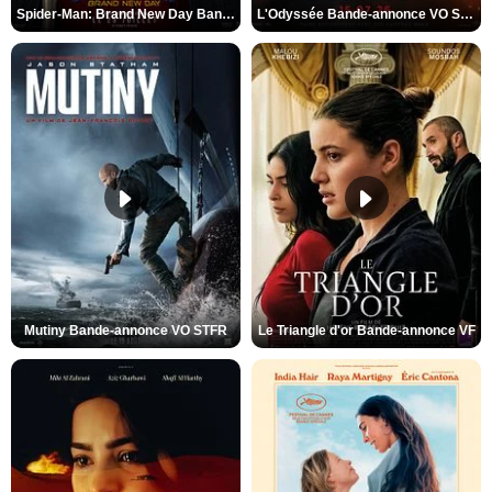
Spider-Man: Brand New Day Bande-annonce VO STFR
L'Odyssée Bande-annonce VO STFR
Mutiny Bande-annonce VO STFR
Le Triangle d'or Bande-annonce VF