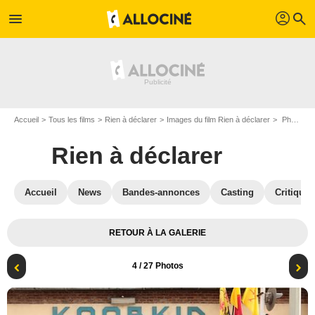
profil
menu
search
Accueil
Tous les films
Rien à déclarer
Images du film Rien à déclarer
Photo du film Rien à déclarer - Photo 4
Rien à déclarer
Accueil
News
Bandes-annonces
Casting
Critiques
RETOUR À LA GALERIE
4
/ 27 Photos