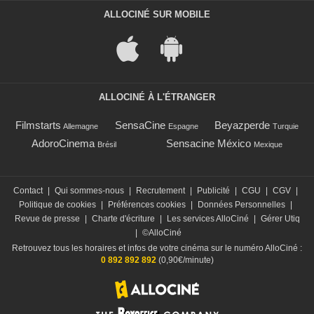
ALLOCINÉ SUR MOBILE
ALLOCINÉ À L'ÉTRANGER
Filmstarts
SensaCine
Beyazperde
Allemagne
Espagne
Turquie
AdoroCinema
Sensacine México
Brésil
Mexique
Contact
|
Qui sommes-nous
|
Recrutement
|
Publicité
|
CGU
|
CGV
|
Politique de cookies
|
Préférences cookies
|
Données Personnelles
|
Revue de presse
|
Charte d'écriture
|
Les services AlloCiné
|
Gérer Utiq
|
©AlloCiné
Retrouvez tous les horaires et infos de votre cinéma sur le numéro AlloCiné :
0 892 892 892
(0,90€/minute)