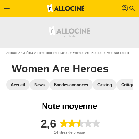
profil
menu
search
Accueil
Cinéma
Films documentaires
Women Are Heroes
Avis sur le documentaire Women Are Heroes
Women Are Heroes
Accueil
News
Bandes-annonces
Casting
Critiques
Note moyenne
2,6
14 titres de presse