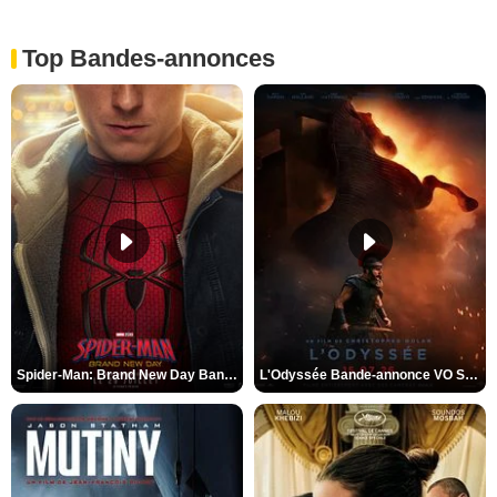
Top Bandes-annonces
Spider-Man: Brand New Day Bande-annonce VO STFR
L'Odyssée Bande-annonce VO STFR