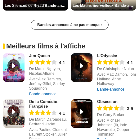
Les Silences de Riyad Bande-annonce VO STFR
Les Matins merveilleux Bande-annonce VF
Bandes-annonces à ne pas manquer
Meilleurs films à l'affiche
Jim Queen
L'Odyssée
4,1
4,1
De Marco Nguyen,
De Christopher Nolan
Nicolas Athane
Avec Matt Damon, Tom
Avec Alex Ramires,
Holland, Anne
Jérémy Gillet, Shirley
Hathaway
Souagnon
Bande-annonce
Bande-annonce
De la Comédie-
Obsession
Française
3,9
4,1
De Curry Barker
De Martin Darondeau,
Avec Michael
Bertrand Usclat
Johnston (II), Inde
Avec Pauline Clément,
Navarrette, Cooper
Laurent Stocker, Julien
Tomlinson