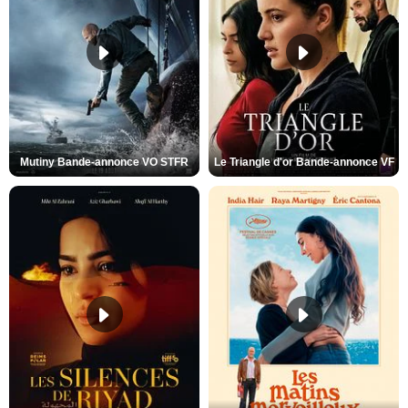
Mutiny Bande-annonce VO STFR
Le Triangle d'or Bande-annonce VF