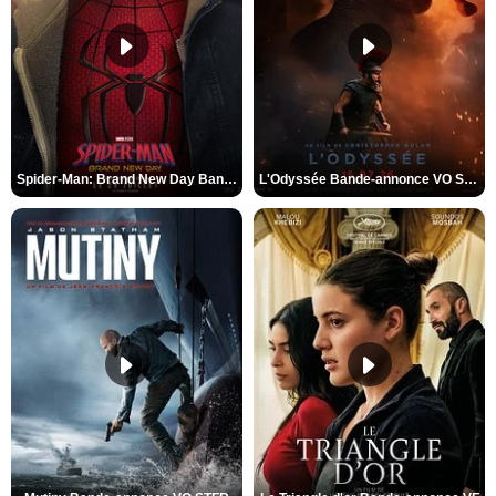
Spider-Man: Brand New Day Bande-annonce VO STFR
L'Odyssée Bande-annonce VO STFR