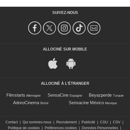
SUIVEZ-NOUS
ALLOCINÉ SUR MOBILE
ALLOCINÉ À L'ÉTRANGER
Filmstarts
SensaCine
Beyazperde
Allemagne
Espagne
Turquie
AdoroCinema
Sensacine México
Brésil
Mexique
Contact
|
Qui sommes-nous
|
Recrutement
|
Publicité
|
CGU
|
CGV
|
Politique de cookies
|
Préférences cookies
|
Données Personnelles
|