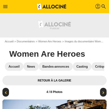
profil
menu
search
Accueil
Documentaires
Women Are Heroes
Images du documentaire Women Are Heroes
Women Are Heroes
Accueil
News
Bandes-annonces
Casting
Critiques
RETOUR À LA GALERIE
4
/ 8 Photos