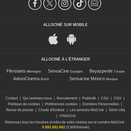
ALLOCINÉ SUR MOBILE
ALLOCINÉ À L'ÉTRANGER
Filmstarts
SensaCine
Beyazperde
Allemagne
Espagne
Turquie
AdoroCinema
Sensacine México
Brésil
Mexique
Contact
|
Qui sommes-nous
|
Recrutement
|
Publicité
|
CGU
|
CGV
|
Politique de cookies
|
Préférences cookies
|
Données Personnelles
|
Revue de presse
|
Charte d'écriture
|
Les services AlloCiné
|
Gérer Utiq
|
©AlloCiné
Retrouvez tous les horaires et infos de votre cinéma sur le numéro AlloCiné :
0 892 892 892
(0,90€/minute)