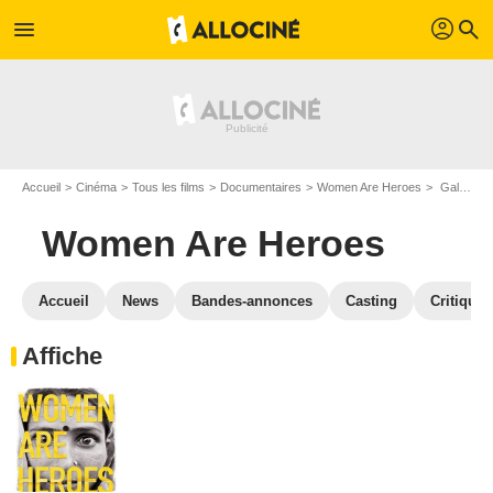
profil
menu
search
Accueil
Cinéma
Tous les films
Documentaires
Women Are Heroes
Galerie photos du film Women Are Heroes
Women Are Heroes
Accueil
News
Bandes-annonces
Casting
Critiques
Affiche