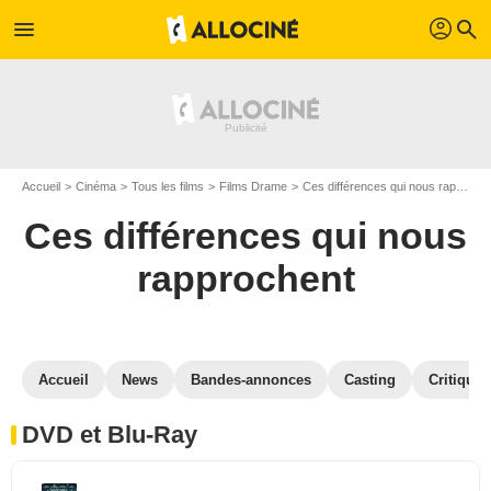
profil
menu
search
Accueil
Cinéma
Tous les films
Films Drame
Ces différences qui nous rapprochent
Ces différences qui nous
rapprochent
Accueil
News
Bandes-annonces
Casting
Critiques
DVD et Blu-Ray