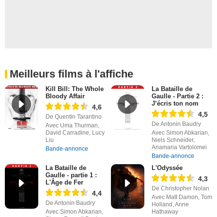
Meilleurs films à l'affiche
Kill Bill: The Whole
La Bataille de
Bloody Affair
Gaulle - Partie 2 :
J’écris ton nom
4,6
4,5
De Quentin Tarantino
De Antonin Baudry
Avec Uma Thurman,
David Carradine, Lucy
Avec Simon Abkarian,
Liu
Niels Schneider,
Anamaria Vartolomei
Bande-annonce
Bande-annonce
La Bataille de
L'Odyssée
Gaulle - partie 1 :
4,3
L'Âge de Fer
De Christopher Nolan
4,4
Avec Matt Damon, Tom
De Antonin Baudry
Holland, Anne
Avec Simon Abkarian,
Hathaway