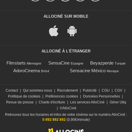
ALLOCINÉ SUR MOBILE
ALLOCINÉ À L'ÉTRANGER
Filmstarts
SensaCine
Beyazperde
Allemagne
Espagne
Turquie
AdoroCinema
Sensacine México
Brésil
Mexique
Contact
|
Qui sommes-nous
|
Recrutement
|
Publicité
|
CGU
|
CGV
|
Politique de cookies
|
Préférences cookies
|
Données Personnelles
|
Revue de presse
|
Charte d'écriture
|
Les services AlloCiné
|
Gérer Utiq
|
©AlloCiné
Retrouvez tous les horaires et infos de votre cinéma sur le numéro AlloCiné :
0 892 892 892
(0,90€/minute)