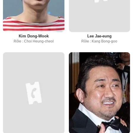
Kim Dong-Wook
Lee Jae-eung
Rôle : Choi Heung-cheol
Rôle : Kang Bong-goo