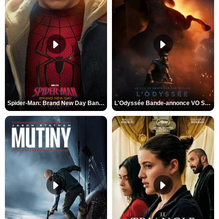
Spider-Man: Brand New Day Bande-annonce VO STFR
L'Odyssée Bande-annonce VO STFR