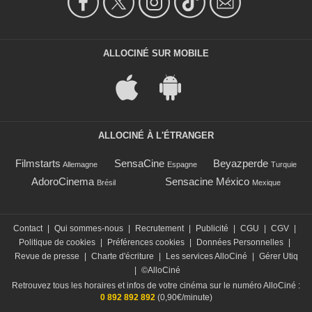
ALLOCINÉ SUR MOBILE
ALLOCINÉ À L'ÉTRANGER
Filmstarts
SensaCine
Beyazperde
Allemagne
Espagne
Turquie
AdoroCinema
Sensacine México
Brésil
Mexique
Contact
|
Qui sommes-nous
|
Recrutement
|
Publicité
|
CGU
|
CGV
|
Politique de cookies
|
Préférences cookies
|
Données Personnelles
|
Revue de presse
|
Charte d'écriture
|
Les services AlloCiné
|
Gérer Utiq
|
©AlloCiné
Retrouvez tous les horaires et infos de votre cinéma sur le numéro AlloCiné :
0 892 892 892
(0,90€/minute)