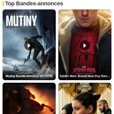
Top Bandes-annonces
Mutiny Bande-annonce VO STFR
Spider-Man: Brand New Day Bande-annonce VO STFR