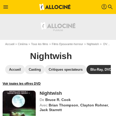
profil
menu
search
Accueil
Cinéma
Tous les films
Films Epouvante-horreur
Nightwish
DVD Nightwish
Nightwish
Accueil
Casting
Critiques spectateurs
Blu-Ray, DVD
Voir toutes les offres DVD
Nightwish
De
Bruce R. Cook
Avec
Brian Thompson
,
Clayton Rohner
,
Jack Starrett