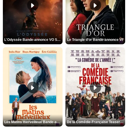
L'Odyssée Bande-annonce VO STFR
Le Triangle d'or Bande-annonce VF
Les Matins merveilleux Bande-annonce VF
De la Comédie-Française Teaser VF