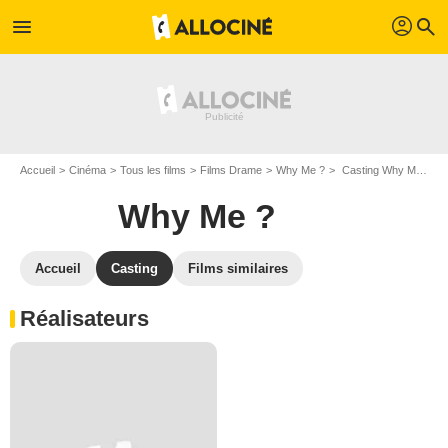
profil
menu
search
Accueil
Cinéma
Tous les films
Films Drame
Why Me ?
Casting Why Me ?
Why Me ?
Accueil
Casting
Films similaires
Réalisateurs