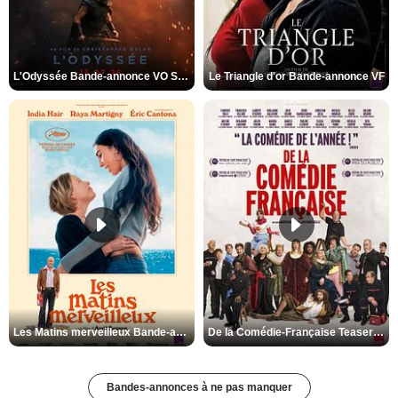
L'Odyssée Bande-annonce VO STFR
Le Triangle d'or Bande-annonce VF
Les Matins merveilleux Bande-annonce VF
De la Comédie-Française Teaser VF
Bandes-annonces à ne pas manquer