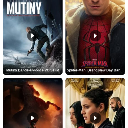
Mutiny Bande-annonce VO STFR
Spider-Man: Brand New Day Bande-annonce VO STFR