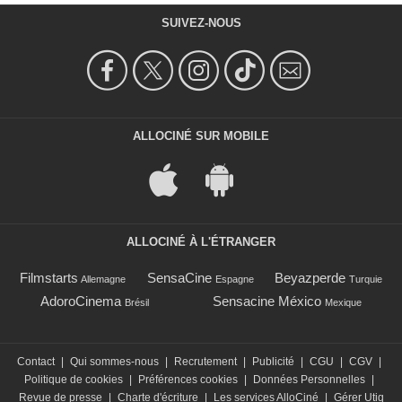
SUIVEZ-NOUS
ALLOCINÉ SUR MOBILE
ALLOCINÉ À L'ÉTRANGER
Filmstarts
SensaCine
Beyazperde
Allemagne
Espagne
Turquie
AdoroCinema
Sensacine México
Brésil
Mexique
Contact
|
Qui sommes-nous
|
Recrutement
|
Publicité
|
CGU
|
CGV
|
Politique de cookies
|
Préférences cookies
|
Données Personnelles
|
Revue de presse
|
Charte d'écriture
|
Les services AlloCiné
|
Gérer Utiq