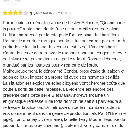
3,5
Publiée le 26 mai 2016
Parmi toute la cinématographie de Lesley Selander, "Quand parle
la poudre" reste sans doute l'une de ses meilleures réalisations.
Le film commence par le ratage de l' assassinat du shérif Tom
Rosser, le meurtrier manque son tir et tue sa femme par erreur. À
partir de ce fait, la base du scénario est fixée. L'ancien shérif
n'aura de cesse de retrouver le meurtrier pour se venger. Le reste
de l'histoire se passe dans une petite ville où Rosser débarque,
mandaté par les notables pour y remettre de l'ordre.
Malheureusement, le dénommé Condor, propriétaire du saloon et
salon de jeux, impose sa propre loi avec ses hommes et alliés.
La situation est explosive et les citoyens vont chercher coûte que
coûte à sortir de cette impasse. La violence est encore très
présente dans cette série B et Dana Andrews incarne un
énigmatique redresseur de torts dont on ne sait s'il parviendra à
redresser la situation. On retrouve un certain nombre d'acteurs
vus couramment dans ce genre de production tels Pat O'Brien (le
juge), Lon Chaney Jr. (le maire), la belle Terry Moore (l'épouse du
joueur de cartes Guy Tavenner), DeForest Kelley dans le rôle du