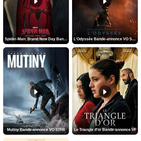
Spider-Man: Brand New Day Bande-annonce VO STFR
L'Odyssée Bande-annonce VO STFR
Mutiny Bande-annonce VO STFR
Le Triangle d'or Bande-annonce VF