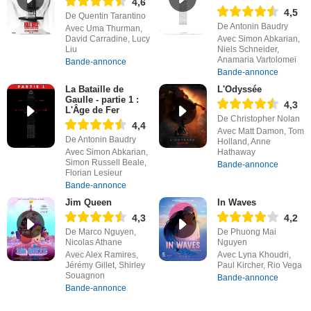
4,6
4,5
De Quentin Tarantino
De Antonin Baudry
Avec Uma Thurman,
David Carradine, Lucy
Avec Simon Abkarian,
Liu
Niels Schneider,
Anamaria Vartolomei
Bande-annonce
Bande-annonce
La Bataille de
L'Odyssée
Gaulle - partie 1 :
4,3
L'Âge de Fer
De Christopher Nolan
4,4
Avec Matt Damon, Tom
De Antonin Baudry
Holland, Anne
Avec Simon Abkarian,
Hathaway
Simon Russell Beale,
Bande-annonce
Florian Lesieur
Bande-annonce
Jim Queen
In Waves
4,3
4,2
De Marco Nguyen,
De Phuong Mai
Nicolas Athane
Nguyen
Avec Alex Ramires,
Avec Lyna Khoudri,
Jérémy Gillet, Shirley
Paul Kircher, Rio Vega
Souagnon
Bande-annonce
Bande-annonce