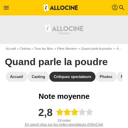
profil
menu
search
Accueil
Cinéma
Tous les films
Films Western
Quand parle la poudre
Avis sur Quand parle la poudre
Quand parle la poudre
Accueil
Casting
Critiques spectateurs
Photos
Film
Note moyenne
2,8
19 notes
En savoir plus sur les notes spectateurs d'AlloCiné