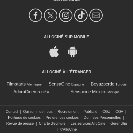
ALLOCINÉ SUR MOBILE
ALLOCINÉ À L'ÉTRANGER
Filmstarts
SensaCine
Beyazperde
Allemagne
Espagne
Turquie
AdoroCinema
Sensacine México
Brésil
Mexique
Contact
|
Qui sommes-nous
|
Recrutement
|
Publicité
|
CGU
|
CGV
|
Politique de cookies
|
Préférences cookies
|
Données Personnelles
|
Revue de presse
|
Charte d'écriture
|
Les services AlloCiné
|
Gérer Utiq
|
©AlloCiné