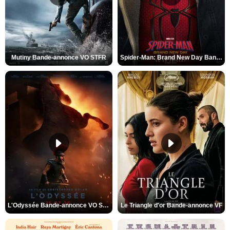
Mutiny Bande-annonce VO STFR
Spider-Man: Brand New Day Bande-annonce VO STFR
L'Odyssée Bande-annonce VO STFR
Le Triangle d'or Bande-annonce VF