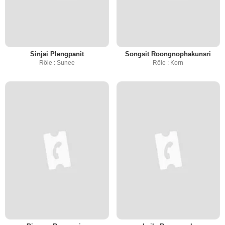
Sinjai Plengpanit
Songsit Roongnophakunsri
Rôle : Sunee
Rôle : Korn