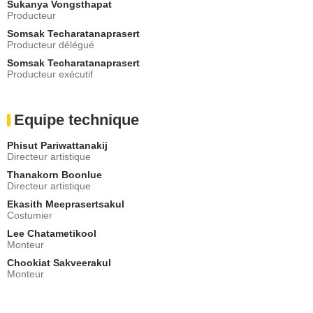
Sukanya Vongsthapat
Producteur
Somsak Techaratanaprasert
Producteur délégué
Somsak Techaratanaprasert
Producteur exécutif
Equipe technique
Phisut Pariwattanakij
Directeur artistique
Thanakorn Boonlue
Directeur artistique
Ekasith Meeprasertsakul
Costumier
Lee Chatametikool
Monteur
Chookiat Sakveerakul
Monteur