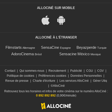
ALLOCINÉ SUR MOBILE
ALLOCINÉ À L'ÉTRANGER
Filmstarts
SensaCine
Beyazperde
Allemagne
Espagne
Turquie
AdoroCinema
Sensacine México
Brésil
Mexique
Contact
|
Qui sommes-nous
|
Recrutement
|
Publicité
|
CGU
|
CGV
|
Politique de cookies
|
Préférences cookies
|
Données Personnelles
|
Revue de presse
|
Charte d'écriture
|
Les services AlloCiné
|
Gérer Utiq
|
©AlloCiné
Retrouvez tous les horaires et infos de votre cinéma sur le numéro AlloCiné :
0 892 892 892
(0,90€/minute)