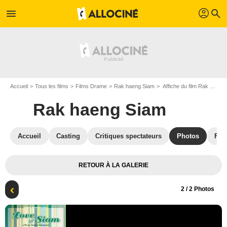
profil
menu
search
Accueil
Tous les films
Films Drame
Rak haeng Siam
Affiche du film Rak haeng Siam - Photo 2
Rak haeng Siam
Accueil
Casting
Critiques spectateurs
Photos
Film
RETOUR À LA GALERIE
2
/ 2 Photos