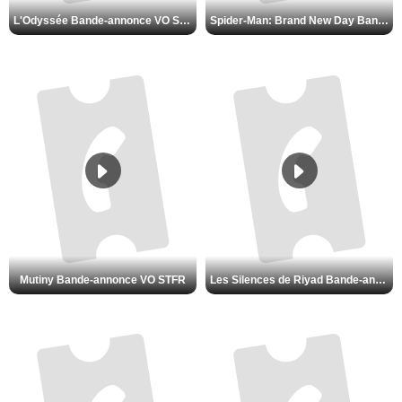
L'Odyssée Bande-annonce VO STFR
Spider-Man: Brand New Day Bande-annonce VO STFR
Mutiny Bande-annonce VO STFR
Les Silences de Riyad Bande-annonce VO STFR