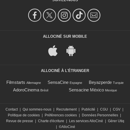
ALLOCINÉ SUR MOBILE
ALLOCINÉ À L'ÉTRANGER
Filmstarts
SensaCine
Beyazperde
Allemagne
Espagne
Turquie
AdoroCinema
Sensacine México
Brésil
Mexique
Contact
|
Qui sommes-nous
|
Recrutement
|
Publicité
|
CGU
|
CGV
|
Politique de cookies
|
Préférences cookies
|
Données Personnelles
|
Revue de presse
|
Charte d'écriture
|
Les services AlloCiné
|
Gérer Utiq
|
©AlloCiné