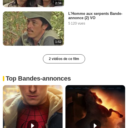
2:34
L'Homme aux serpents Bande-
annonce (2) VO
5 120 vues
1:52
2 vidéos de ce film
Top Bandes-annonces