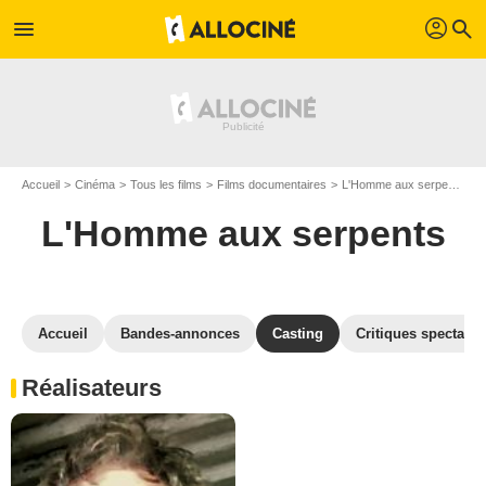
profil
menu
search
Accueil
Cinéma
Tous les films
Films documentaires
L'Homme aux serpents
C
L'Homme aux serpents
Accueil
Bandes-annonces
Casting
Critiques spectateu
Réalisateurs