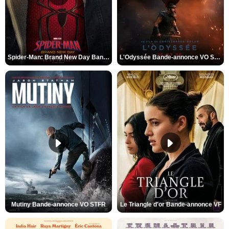
Spider-Man: Brand New Day Bande-annonce VO STFR
L'Odyssée Bande-annonce VO STFR
Mutiny Bande-annonce VO STFR
Le Triangle d'or Bande-annonce VF