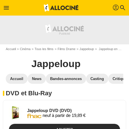
profil
menu
search
Accueil
Cinéma
Tous les films
Films Drame
Jappeloup
Jappeloup en DVD Blu Ray
Jappeloup
Accueil
News
Bandes-annonces
Casting
Critiques
DVD et Blu-Ray
Jappeloup DVD (DVD)
neuf à partir de 19,89 €