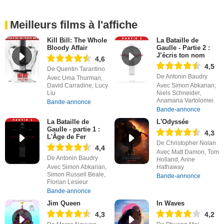
Meilleurs films à l'affiche
Kill Bill: The Whole
La Bataille de
Bloody Affair
Gaulle - Partie 2 :
J’écris ton nom
4,6
4,5
De Quentin Tarantino
De Antonin Baudry
Avec Uma Thurman,
David Carradine, Lucy
Avec Simon Abkarian,
Liu
Niels Schneider,
Anamaria Vartolomei
Bande-annonce
Bande-annonce
La Bataille de
L'Odyssée
Gaulle - partie 1 :
4,3
L'Âge de Fer
De Christopher Nolan
4,4
Avec Matt Damon, Tom
De Antonin Baudry
Holland, Anne
Avec Simon Abkarian,
Hathaway
Simon Russell Beale,
Bande-annonce
Florian Lesieur
Bande-annonce
Jim Queen
In Waves
4,3
4,2