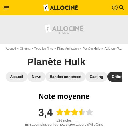
profil
menu
search
Accueil
Cinéma
Tous les films
Films Animation
Planète Hulk
Avis sur Planète Hulk
Planète Hulk
Accueil
News
Bandes-annonces
Casting
Critiques
Note moyenne
3,4
126 notes
En savoir plus sur les notes spectateurs d'AlloCiné