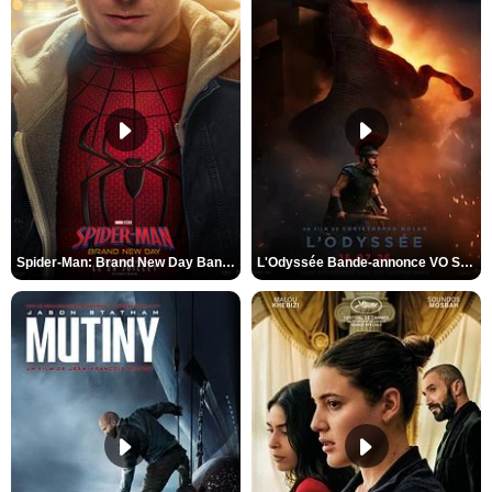
Spider-Man: Brand New Day Bande-annonce VO STFR
L'Odyssée Bande-annonce VO STFR