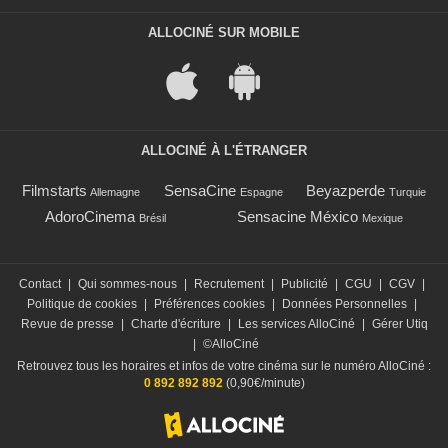
ALLOCINÉ SUR MOBILE
ALLOCINÉ À L'ÉTRANGER
Filmstarts
SensaCine
Beyazperde
Allemagne
Espagne
Turquie
AdoroCinema
Sensacine México
Brésil
Mexique
Contact
|
Qui sommes-nous
|
Recrutement
|
Publicité
|
CGU
|
CGV
|
Politique de cookies
|
Préférences cookies
|
Données Personnelles
|
Revue de presse
|
Charte d'écriture
|
Les services AlloCiné
|
Gérer Utiq
|
©AlloCiné
Retrouvez tous les horaires et infos de votre cinéma sur le numéro AlloCiné :
0 892 892 892
(0,90€/minute)