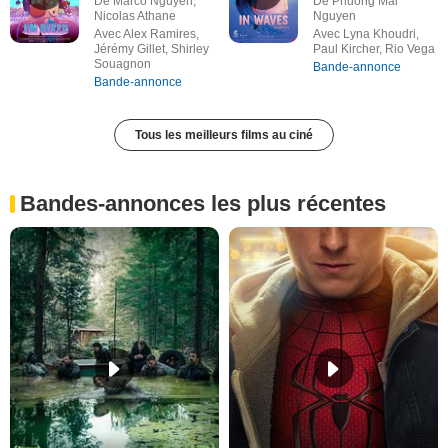
De Marco Nguyen,
De Phuong Mai
Nicolas Athane
Nguyen
Avec Alex Ramires,
Avec Lyna Khoudri,
Jérémy Gillet, Shirley
Paul Kircher, Rio Vega
Souagnon
Bande-annonce
Bande-annonce
Tous les meilleurs films au ciné
Bandes-annonces les plus récentes