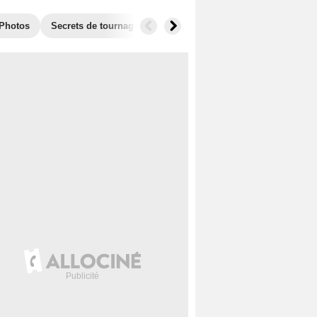
Photos
Secrets de tournage
Box Office
Récompenses
F