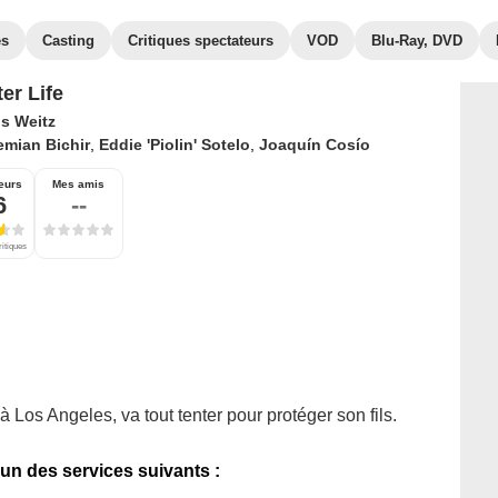
es
Casting
Critiques spectateurs
VOD
Blu-Ray, DVD
er Life
is Weitz
emian Bichir
,
Eddie 'Piolin' Sotelo
,
Joaquín Cosío
eurs
Mes amis
6
--
ritiques
à Los Angeles, va tout tenter pour protéger son fils.
'un des services suivants :