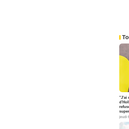
To
"J'ai
d'Hol
refus
super
jeudi 