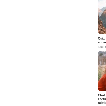
Quiz 
année
jeudi 
Clint
l'act
relat