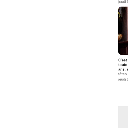
jeudi 
C'est
toute
ans, 
têtes
jeudi 