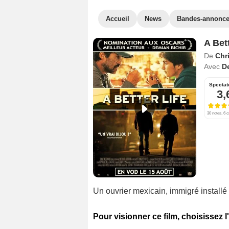
Accueil
News
Bandes-annonc
A Bett
De
Chr
Avec
D
Spectat
3,
30 notes, 6 c
Un ouvrier mexicain, immigré installé 
Pour visionner ce film, choisissez l