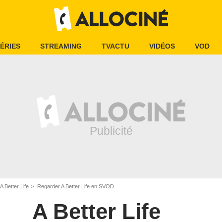
ÉRIES
STREAMING
TVACTU
VIDÉOS
VOD
A Better Life
Regarder A Better Life en SVOD
A Better Life