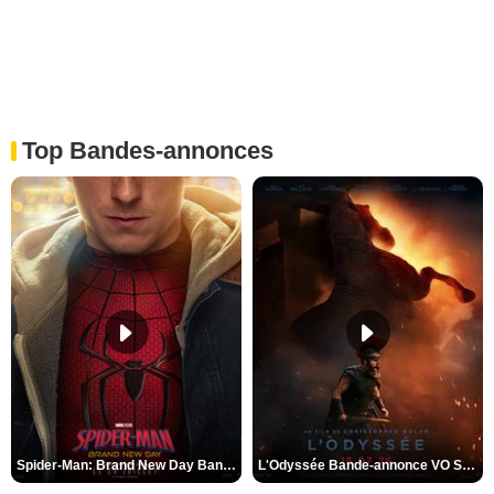
Top Bandes-annonces
Spider-Man: Brand New Day Bande-annonce VO STFR
L'Odyssée Bande-annonce VO STFR