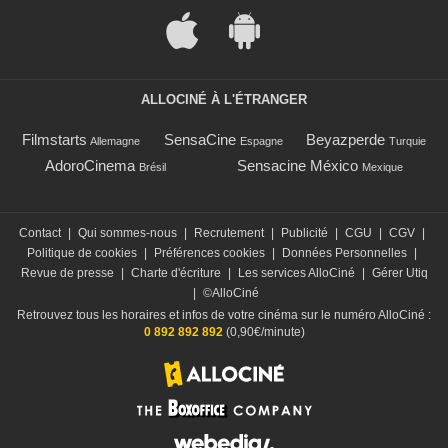
ALLOCINÉ À L'ÉTRANGER
Filmstarts
SensaCine
Beyazperde
Allemagne
Espagne
Turquie
AdoroCinema
Sensacine México
Brésil
Mexique
Contact
|
Qui sommes-nous
|
Recrutement
|
Publicité
|
CGU
|
CGV
|
Politique de cookies
|
Préférences cookies
|
Données Personnelles
|
Revue de presse
|
Charte d'écriture
|
Les services AlloCiné
|
Gérer Utiq
|
©AlloCiné
Retrouvez tous les horaires et infos de votre cinéma sur le numéro AlloCiné :
0 892 892 892
(0,90€/minute)