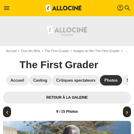
profil
menu
search
Accueil
Tous les films
The First Grader
Images du film The First Grader
Photo du film The First Grader - Photo 9
The First Grader
Accueil
Casting
Critiques spectateurs
Photos
Sec
RETOUR À LA GALERIE
9
/ 15 Photos