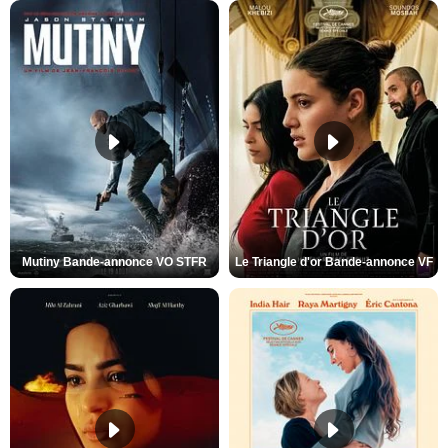
Mutiny Bande-annonce VO STFR
Le Triangle d'or Bande-annonce VF