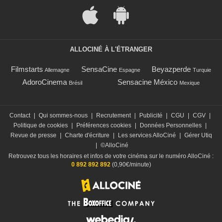
ALLOCINÉ À L'ÉTRANGER
Filmstarts
SensaCine
Beyazperde
Allemagne
Espagne
Turquie
AdoroCinema
Sensacine México
Brésil
Mexique
Contact
|
Qui sommes-nous
|
Recrutement
|
Publicité
|
CGU
|
CGV
|
Politique de cookies
|
Préférences cookies
|
Données Personnelles
|
Revue de presse
|
Charte d'écriture
|
Les services AlloCiné
|
Gérer Utiq
|
©AlloCiné
Retrouvez tous les horaires et infos de votre cinéma sur le numéro AlloCiné :
0 892 892 892
(0,90€/minute)