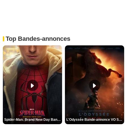
Top Bandes-annonces
Spider-Man: Brand New Day Bande-annonce VO STFR
L'Odyssée Bande-annonce VO STFR