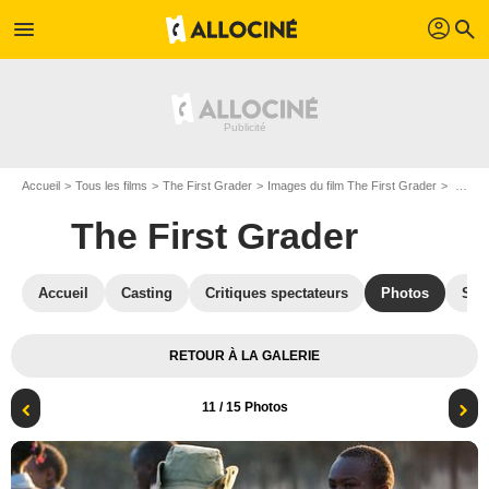
profil
menu
search
Accueil
Tous les films
The First Grader
Images du film The First Grader
Photo du film The First Grader - Photo 11
The First Grader
Accueil
Casting
Critiques spectateurs
Photos
Sec
RETOUR À LA GALERIE
11
/ 15 Photos