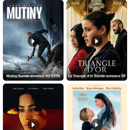
Mutiny Bande-annonce VO STFR
Le Triangle d'or Bande-annonce VF