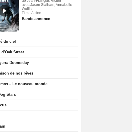
de Jean-François Richet
avec Jason Statham, Annabelle
Wallis
Film - Action
Bande-annonce
 du ciel
n d’Oak Street
gers: Doomsday
ison de nos rêves
ômas – Le nouveau monde
og Stars
icus
ain