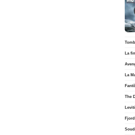
Tombé
La fi
Aven
La Ma
Fant
The D
Levit
Fjord
Soud