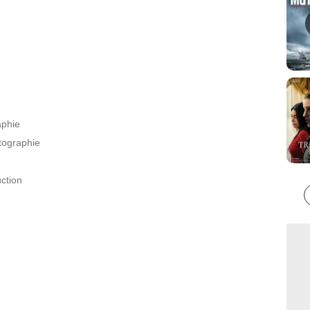
aphie
tographie
ction