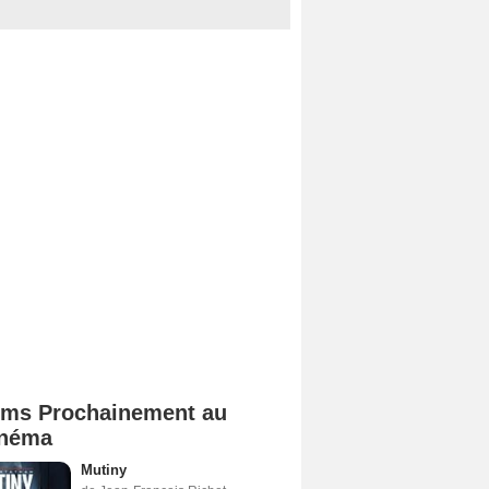
lms Prochainement au
néma
Mutiny