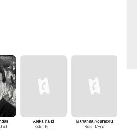
ndas
Aleka Paizi
Marianna Kouracou
stant
Rôle : Popi
Rôle : Myrto