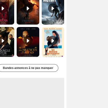
Le Triangle d'or Bande-annonce VF
Les Silences de Riyad Bande-annonce VO STFR
Les Matins merveilleux Bande-annonce VF
Bandes-annonces à ne pas manquer