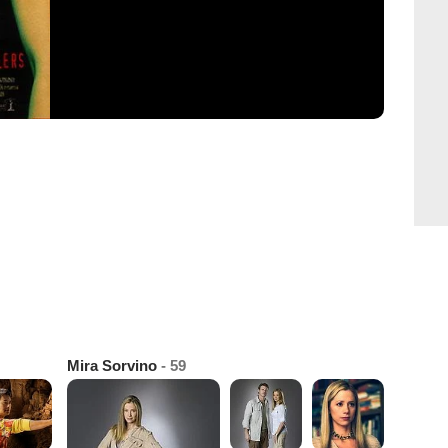
Mira Sorvino
- 59