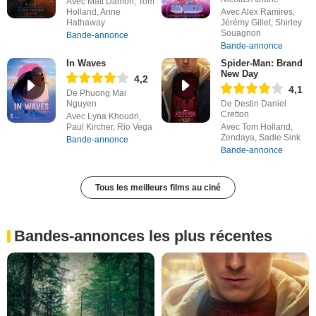
Avec Matt Damon, Tom
Holland, Anne
Avec Alex Ramires,
Hathaway
Jérémy Gillet, Shirley
Souagnon
Bande-annonce
Bande-annonce
In Waves
Spider-Man: Brand
New Day
4,2
4,1
De Phuong Mai
Nguyen
De Destin Daniel
Cretton
Avec Lyna Khoudri,
Paul Kircher, Rio Vega
Avec Tom Holland,
Zendaya, Sadie Sink
Bande-annonce
Bande-annonce
Tous les meilleurs films au ciné
Bandes-annonces les plus récentes