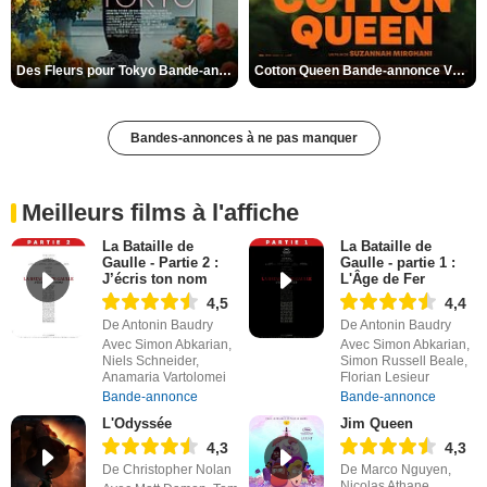
Des Fleurs pour Tokyo Bande-annonce VO STFR
Cotton Queen Bande-annonce VO STFR
Bandes-annonces à ne pas manquer
Meilleurs films à l'affiche
La Bataille de
La Bataille de
Gaulle - Partie 2 :
Gaulle - partie 1 :
J’écris ton nom
L'Âge de Fer
4,5
4,4
De Antonin Baudry
De Antonin Baudry
Avec Simon Abkarian,
Avec Simon Abkarian,
Niels Schneider,
Simon Russell Beale,
Anamaria Vartolomei
Florian Lesieur
Bande-annonce
Bande-annonce
L'Odyssée
Jim Queen
4,3
4,3
De Christopher Nolan
De Marco Nguyen,
Nicolas Athane