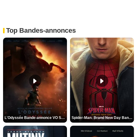
Top Bandes-annonces
L'Odyssée Bande-annonce VO STFR
Spider-Man: Brand New Day Bande-annonce VO STFR