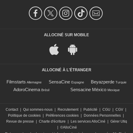
ALLOCINÉ SUR MOBILE
ALLOCINÉ À L'ÉTRANGER
Filmstarts
SensaCine
Beyazperde
Allemagne
Espagne
Turquie
AdoroCinema
Sensacine México
Brésil
Mexique
Contact
|
Qui sommes-nous
|
Recrutement
|
Publicité
|
CGU
|
CGV
|
Politique de cookies
|
Préférences cookies
|
Données Personnelles
|
Revue de presse
|
Charte d'écriture
|
Les services AlloCiné
|
Gérer Utiq
|
©AlloCiné