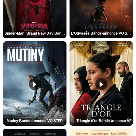
Spider-Man: Brand New Day Bande-annonce VO STFR
L'Odyssée Bande-annonce VO STFR
Mutiny Bande-annonce VO STFR
Le Triangle d'or Bande-annonce VF