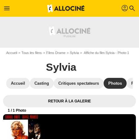
profil
menu
search
Accueil
Tous les films
Films Drame
Sylvia
Affiche du film Sylvia - Photo 1
Sylvia
Accueil
Casting
Critiques spectateurs
Photos
Film
RETOUR À LA GALERIE
1
/ 1 Photo