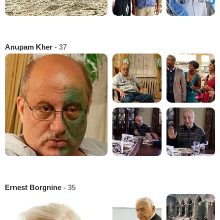
Anupam Kher
- 37
Ernest Borgnine
- 35