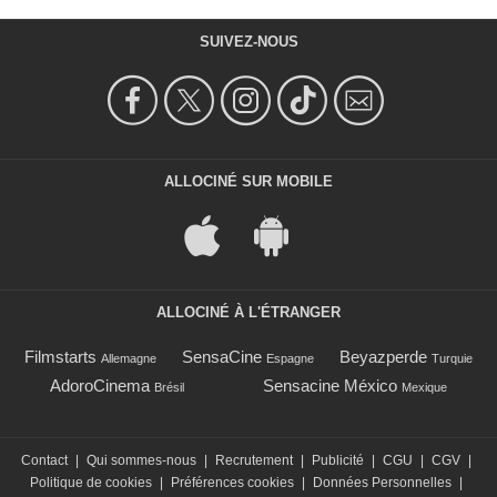
SUIVEZ-NOUS
ALLOCINÉ SUR MOBILE
ALLOCINÉ À L'ÉTRANGER
Filmstarts
SensaCine
Beyazperde
Allemagne
Espagne
Turquie
AdoroCinema
Sensacine México
Brésil
Mexique
Contact
|
Qui sommes-nous
|
Recrutement
|
Publicité
|
CGU
|
CGV
|
Politique de cookies
|
Préférences cookies
|
Données Personnelles
|