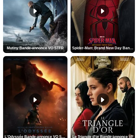
Mutiny Bande-annonce VO STFR
Spider-Man: Brand New Day Bande-annonce VO STFR
L'Odyssée Bande-annonce VO STFR
Le Triangle d'or Bande-annonce VF