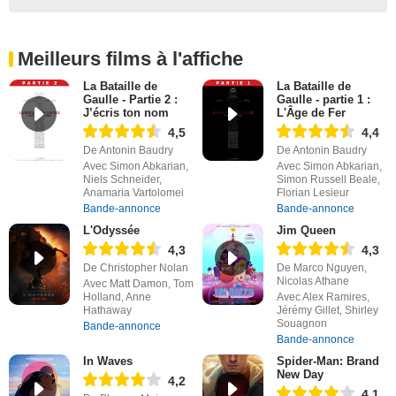
Meilleurs films à l'affiche
La Bataille de
La Bataille de
Gaulle - Partie 2 :
Gaulle - partie 1 :
J’écris ton nom
L'Âge de Fer
4,5
4,4
De Antonin Baudry
De Antonin Baudry
Avec Simon Abkarian,
Avec Simon Abkarian,
Niels Schneider,
Simon Russell Beale,
Anamaria Vartolomei
Florian Lesieur
Bande-annonce
Bande-annonce
L'Odyssée
Jim Queen
4,3
4,3
De Christopher Nolan
De Marco Nguyen,
Nicolas Athane
Avec Matt Damon, Tom
Holland, Anne
Avec Alex Ramires,
Hathaway
Jérémy Gillet, Shirley
Souagnon
Bande-annonce
Bande-annonce
In Waves
Spider-Man: Brand
New Day
4,2
4,1