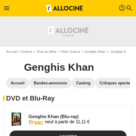
profil
menu
search
Accueil
Cinéma
Tous les films
Films Guerre
Genghis Khan
Genghis Khan en DVD Blu Ray
Genghis Khan
Accueil
Bandes-annonces
Casting
Critiques spectateu
DVD et Blu-Ray
Genghis Khan (Blu-ray)
neuf à partir de 11,11 €