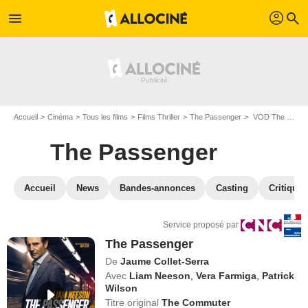
profil
menu
search
Accueil
Cinéma
Tous les films
Films Thriller
The Passenger
VOD The Passenger
The Passenger
Accueil
News
Bandes-annonces
Casting
Critiques
Service proposé par
The Passenger
De
Jaume Collet-Serra
Avec
Liam Neeson
,
Vera Farmiga
,
Patrick
Wilson
Titre original
The Commuter