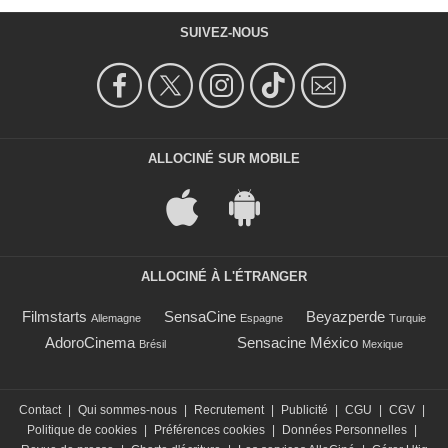
SUIVEZ-NOUS
ALLOCINÉ SUR MOBILE
ALLOCINÉ À L'ÉTRANGER
Filmstarts
SensaCine
Beyazperde
Allemagne
Espagne
Turquie
AdoroCinema
Sensacine México
Brésil
Mexique
Contact
|
Qui sommes-nous
|
Recrutement
|
Publicité
|
CGU
|
CGV
|
Politique de cookies
|
Préférences cookies
|
Données Personnelles
|